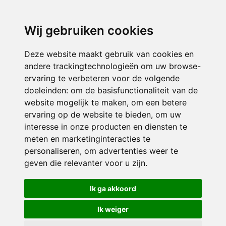
3116 JB
Schiedam
Wij gebruiken cookies
ONDERDEEL VAN
Deze website maakt gebruik van cookies en
andere trackingtechnologieën om uw browse-
ervaring te verbeteren voor de volgende
doeleinden:
om de basisfunctionaliteit van de
website mogelijk te maken
,
om een betere
ervaring op de website te bieden
,
om uw
interesse in onze producten en diensten te
© 2026 Sint Bernardus | Alle rechten voorbehouden
meten en marketinginteracties te
personaliseren
,
om advertenties weer te
Privacy policy
|
Disclaimer
|
Klachtenregeling
|
RSIN en Anbi
|
Cookie
geven die relevanter voor u zijn
.
voorkeuren
Crealisatie
The MindOffice
Ik ga akkoord
Ik weiger