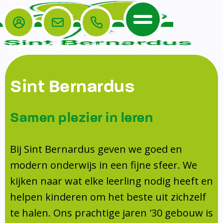
Login
E-mail
Bellen
Menu
De School
Ouders
Sint Bernardus
Home
Leerlingenzorg
De School
Missie en visie
Voorschoolse en naschoolse opvang
Samen plezier in leren
Het Team
Veiligheidsplan
Tussenschoolse opvang
Kanjertraining
Ouders
Onderwijs
Activiteitencommissie (AC)
Bij Sint Bernardus geven we goed en
Doorstroomtoets
Contact
modern onderwijs in een fijne sfeer. We
Leerlingenraad
Medezeggenschapsraad (MR)
Jeugdprofessional op school
kijken naar wat elke leerling nodig heeft en
Leerlingenzorg
Formulieren
Centrum Jeugd en Gezin
helpen kinderen om het beste uit zichzelf
Schooltijden
Klachtenregeling
Schoollogopedie
te halen. Ons prachtige jaren '30 gebouw is