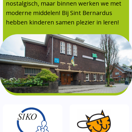
Absentie
nostalgisch, maar binnen werken we met
schoolondersteuningsprofiel
moderne middelen! Bij Sint Bernardus
Vakanties
hebben kinderen samen plezier in leren!
Aanmelden
Schoolgids
Gezonde school
Kinderopvang
BSO
Routebeschrijving
Privacy