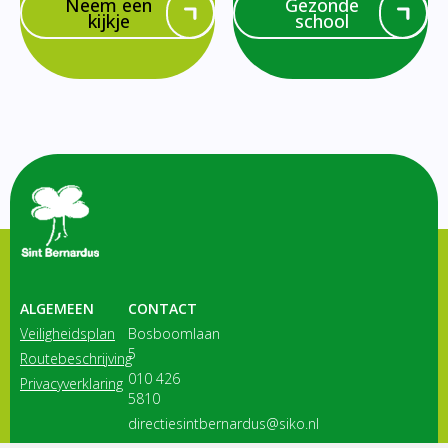
Neem een
Gezonde
kijkje
school
ALGEMEEN
CONTACT
Veiligheidsplan
Bosboomlaan
5
Routebeschrijving
010 426
Privacyverklaring
5810
directiesintbernardus@siko.nl