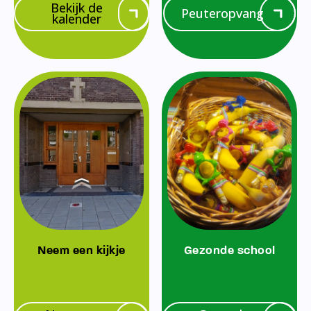
Bekijk de
Peuteropvang
kalender
Neem een kijkje
Gezonde school