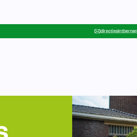
directiesintberna
Vakanties
Rondleidin
….