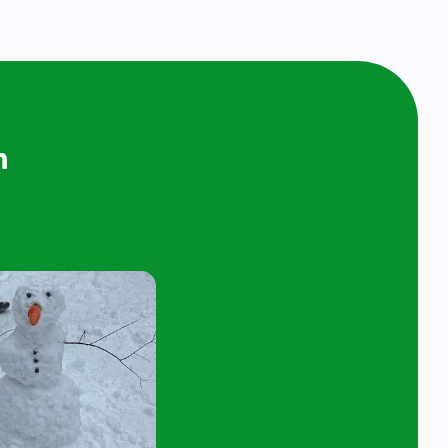
ijken en
n bij ons op
ol
t 4 jaar en hun ouder/verzorger zijn van
 de kijk- en speelochtend op woensdag 10