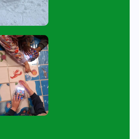
45 tot 10:15 uur.
tuur een e-mail aan
angelavita@siko.nl