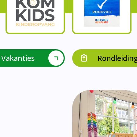
Onze parels
l krijgen leerlingen met een verrijkend aanbod Leve
en leerkrachten samen in leerteams op het gebied 
bieden we in groep 8 het project ondernemen met b
Op onze school vieren we samen.
leraarondersteuners met leerlingen met een specif
Op onze school is er een duidelijke zorgstructuu