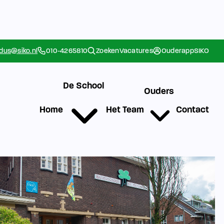
rdus@siko.nl
010-4265810
Zoeken
Vacatures
Ouderapp
SIKO
De School
Ouders
Home
Het Team
Contact
g
Werken bij SIKO