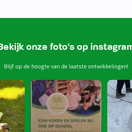
Bezoek onze Instagram
Kom k
spele
scho
Peuters van 2 to
harte welkom op