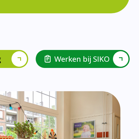
lspel en Levelwerk.
van de basisvaardigheden.
ehulp van scrum aan.
ieke ondersteuningsbehoefte.
r.