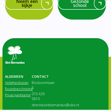
Neem een
Gezonde
kijkje
school
ALGEMEEN
CONTACT
Veiligheidsplan
Bosboomlaan
5
Routebeschrijving
010 426
Privacyverklaring
5810
directiesintbernardus@siko.nl