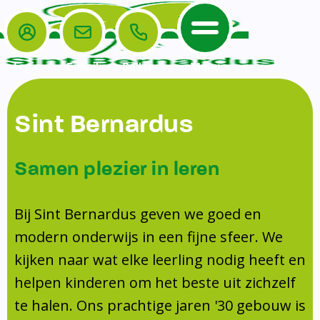
Login
E-mail
Bellen
Menu
De School
Ouders
Sint Bernardus
Home
Leerlingenzorg
De School
Missie en visie
Voorschoolse en naschoolse opvang
Samen plezier in leren
Het Team
Veiligheidsplan
Tussenschoolse opvang
Kanjertraining
Ouders
Onderwijs
Activiteitencommissie (AC)
Bij Sint Bernardus geven we goed en
Doorstroomtoets
Contact
modern onderwijs in een fijne sfeer. We
Leerlingenraad
Medezeggenschapsraad (MR)
Jeugdprofessional op school
kijken naar wat elke leerling nodig heeft en
Leerlingenzorg
Formulieren
Centrum Jeugd en Gezin
helpen kinderen om het beste uit zichzelf
Schooltijden
Klachtenregeling
Schoollogopedie
te halen. Ons prachtige jaren '30 gebouw is