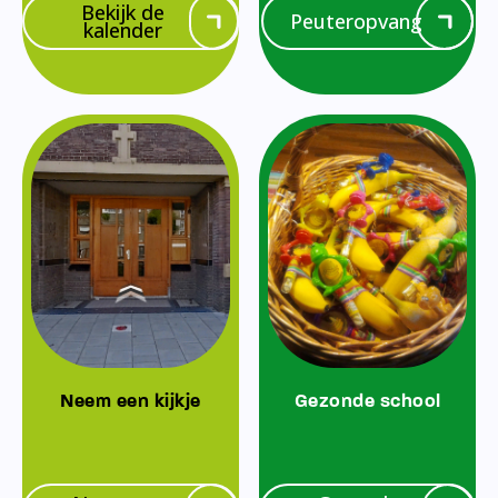
Bekijk de
Peuteropvang
kalender
Neem een kijkje
Gezonde school