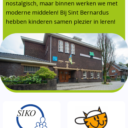
Absentie
nostalgisch, maar binnen werken we met
schoolondersteuningsprofiel
moderne middelen! Bij Sint Bernardus
Vakanties
hebben kinderen samen plezier in leren!
Aanmelden
Schoolgids
Gezonde school
Kinderopvang
BSO
Routebeschrijving
Privacy