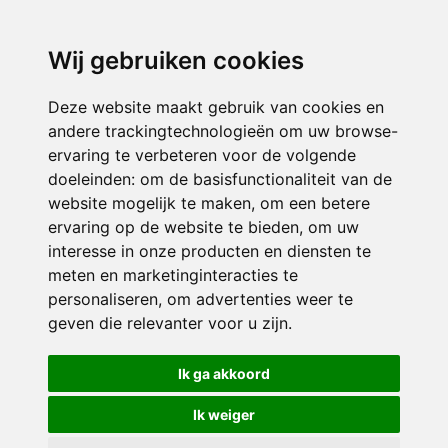
3116 JB
Schiedam
Wij gebruiken cookies
ONDERDEEL VAN
Deze website maakt gebruik van cookies en
andere trackingtechnologieën om uw browse-
ervaring te verbeteren voor de volgende
doeleinden:
om de basisfunctionaliteit van de
website mogelijk te maken
,
om een betere
ervaring op de website te bieden
,
om uw
interesse in onze producten en diensten te
© 2026 Sint Bernardus | Alle rechten voorbehouden
meten en marketinginteracties te
personaliseren
,
om advertenties weer te
Privacy policy
|
Disclaimer
|
Klachtenregeling
|
RSIN en Anbi
|
Cookie
geven die relevanter voor u zijn
.
voorkeuren
Crealisatie
The MindOffice
Ik ga akkoord
Ik weiger