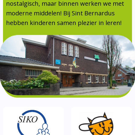
Absentie
nostalgisch, maar binnen werken we met
schoolondersteuningsprofiel
moderne middelen! Bij Sint Bernardus
Vakanties
hebben kinderen samen plezier in leren!
Aanmelden
Schoolgids
Gezonde school
Kinderopvang
BSO
Routebeschrijving
Privacy