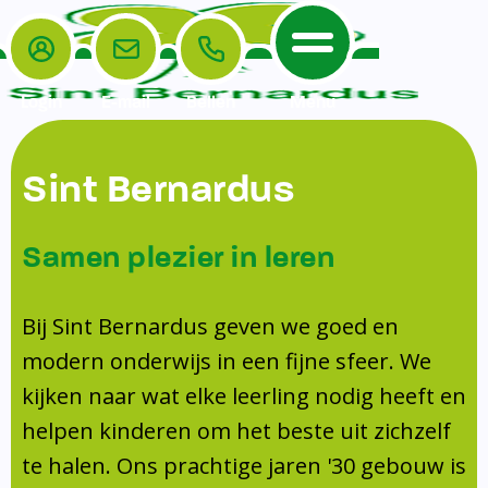
Login
E-mail
Bellen
Menu
De School
Ouders
Sint Bernardus
Home
Leerlingenzorg
De School
Missie en visie
Voorschoolse en naschoolse opvang
Samen plezier in leren
Het Team
Veiligheidsplan
Tussenschoolse opvang
Kanjertraining
Ouders
Onderwijs
Activiteitencommissie (AC)
Bij Sint Bernardus geven we goed en
Doorstroomtoets
Contact
modern onderwijs in een fijne sfeer. We
Leerlingenraad
Medezeggenschapsraad (MR)
Jeugdprofessional op school
kijken naar wat elke leerling nodig heeft en
Leerlingenzorg
Formulieren
Centrum Jeugd en Gezin
helpen kinderen om het beste uit zichzelf
Schooltijden
Klachtenregeling
Schoollogopedie
te halen. Ons prachtige jaren '30 gebouw is