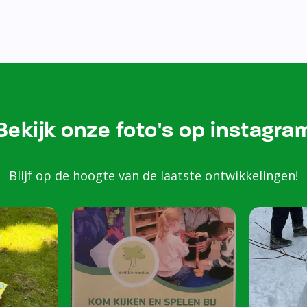
Bezoek onze Instagram
Kom k
spele
scho
Peuters van 2 to
harte welkom op