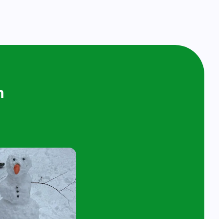
ijken en
n bij ons op
ol
t 4 jaar en hun ouder/verzorger zijn van
 de kijk- en speelochtend op woensdag 10