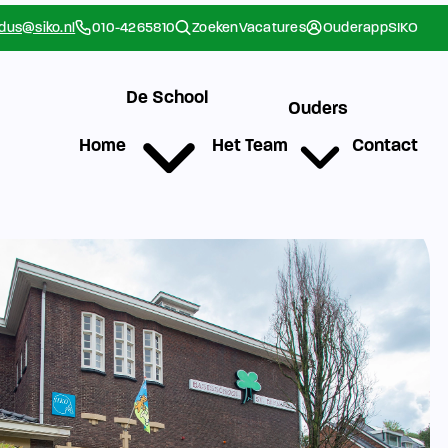
rdus@siko.nl
010-4265810
Zoeken
Vacatures
Ouderapp
SIKO
De School
Ouders
Home
Het Team
Contact
g
Werken bij SIKO