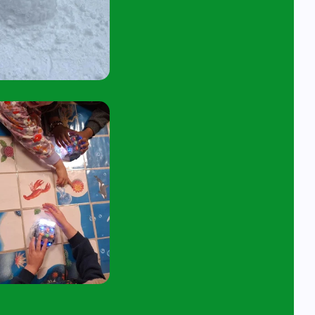
45 tot 10:15 uur.
tuur een e-mail aan
angelavita@siko.nl