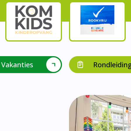
Onze parels
l krijgen leerlingen met een verrijkend aanbod Leve
en leerkrachten samen in leerteams op het gebied 
bieden we in groep 8 het project ondernemen met b
Op onze school vieren we samen.
leraarondersteuners met leerlingen met een specif
Op onze school is er een duidelijke zorgstructuu