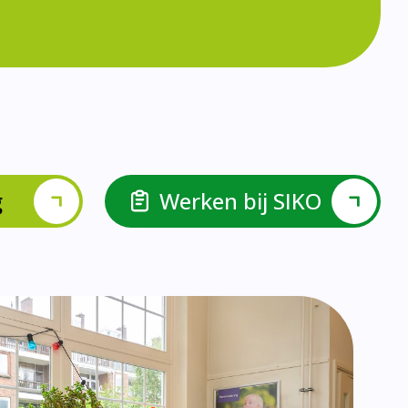
lspel en Levelwerk.
van de basisvaardigheden.
ehulp van scrum aan.
ieke ondersteuningsbehoefte.
r.