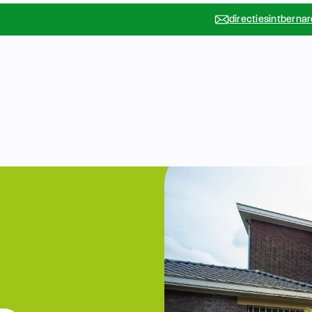
directiesintberna
Vakanties
Rondleidin
….