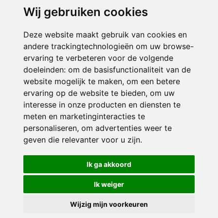
Wij gebruiken cookies
ONDERDEEL VAN
Deze website maakt gebruik van cookies en
andere trackingtechnologieën om uw browse-
ervaring te verbeteren voor de volgende
doeleinden:
om de basisfunctionaliteit van de
website mogelijk te maken
,
om een betere
ervaring op de website te bieden
,
om uw
interesse in onze producten en diensten te
© 2026 Sint Bernardus | Alle rechten voorbehouden
meten en marketinginteracties te
personaliseren
,
om advertenties weer te
Privacy policy
|
Disclaimer
|
Klachtenregeling
|
RSIN en Anbi
|
Cookie
geven die relevanter voor u zijn
voorkeuren
.
Crealisatie
The MindOffice
Ik ga akkoord
Ik weiger
Wijzig mijn voorkeuren