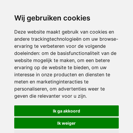
3116 JB
Schiedam
Wij gebruiken cookies
ONDERDEEL VAN
Deze website maakt gebruik van cookies en
andere trackingtechnologieën om uw browse-
ervaring te verbeteren voor de volgende
doeleinden:
om de basisfunctionaliteit van de
website mogelijk te maken
,
om een betere
ervaring op de website te bieden
,
om uw
interesse in onze producten en diensten te
© 2026 Sint Bernardus | Alle rechten voorbehouden
meten en marketinginteracties te
personaliseren
,
om advertenties weer te
Privacy policy
|
Disclaimer
|
Klachtenregeling
|
RSIN en Anbi
|
Cookie
geven die relevanter voor u zijn
.
voorkeuren
Crealisatie
The MindOffice
Ik ga akkoord
Ik weiger