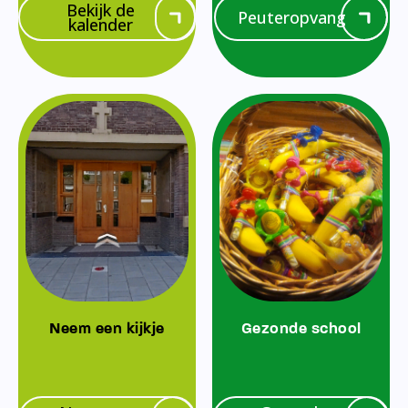
Bekijk de
Peuteropvang
kalender
Neem een kijkje
Gezonde school