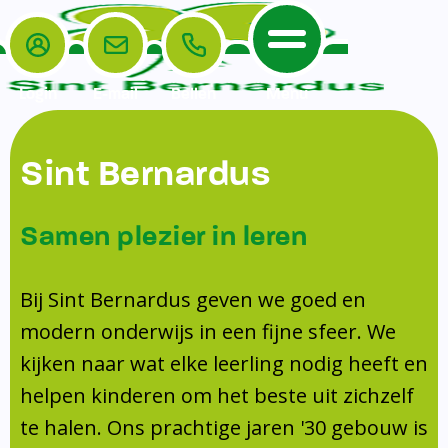
Login
E-mail
Bellen
Menu
De School
Ouders
Sint Bernardus
Home
Leerlingenzorg
De School
Missie en visie
Voorschoolse en naschoolse opvang
Samen plezier in leren
Het Team
Veiligheidsplan
Tussenschoolse opvang
Kanjertraining
Ouders
Onderwijs
Activiteitencommissie (AC)
Bij Sint Bernardus geven we goed en
Doorstroomtoets
Contact
modern onderwijs in een fijne sfeer. We
Leerlingenraad
Medezeggenschapsraad (MR)
Jeugdprofessional op school
kijken naar wat elke leerling nodig heeft en
Leerlingenzorg
Formulieren
Centrum Jeugd en Gezin
helpen kinderen om het beste uit zichzelf
Schooltijden
Klachtenregeling
Schoollogopedie
te halen. Ons prachtige jaren '30 gebouw is