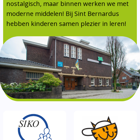
Absentie
nostalgisch, maar binnen werken we met
schoolondersteuningsprofiel
moderne middelen! Bij Sint Bernardus
Vakanties
hebben kinderen samen plezier in leren!
Aanmelden
Schoolgids
Gezonde school
Kinderopvang
BSO
Routebeschrijving
Privacy