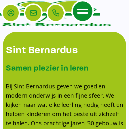
Login
E-mail
Bellen
Menu
De School
Ouders
Sint Bernardus
Home
Leerlingenzorg
De School
Missie en visie
Voorschoolse en naschoolse opvang
Samen plezier in leren
Het Team
Veiligheidsplan
Tussenschoolse opvang
Kanjertraining
Ouders
Onderwijs
Activiteitencommissie (AC)
Bij Sint Bernardus geven we goed en
Doorstroomtoets
Contact
modern onderwijs in een fijne sfeer. We
Leerlingenraad
Medezeggenschapsraad (MR)
Jeugdprofessional op school
kijken naar wat elke leerling nodig heeft en
Leerlingenzorg
Formulieren
Centrum Jeugd en Gezin
helpen kinderen om het beste uit zichzelf
Schooltijden
Klachtenregeling
Schoollogopedie
te halen. Ons prachtige jaren '30 gebouw is