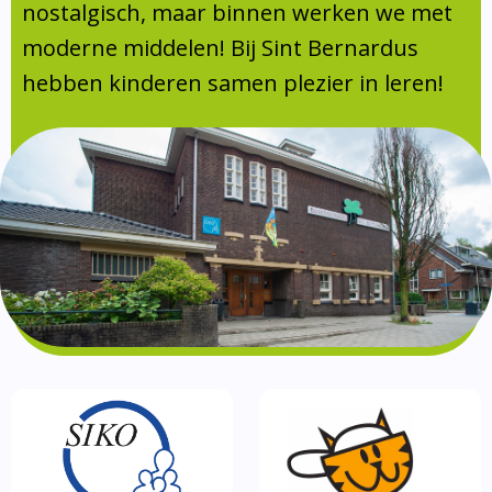
Absentie
nostalgisch, maar binnen werken we met
schoolondersteuningsprofiel
moderne middelen! Bij Sint Bernardus
Vakanties
hebben kinderen samen plezier in leren!
Aanmelden
Schoolgids
Gezonde school
Kinderopvang
BSO
Routebeschrijving
Privacy