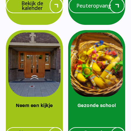
Bekijk de
Peuteropvang
kalender
Neem een kijkje
Gezonde school