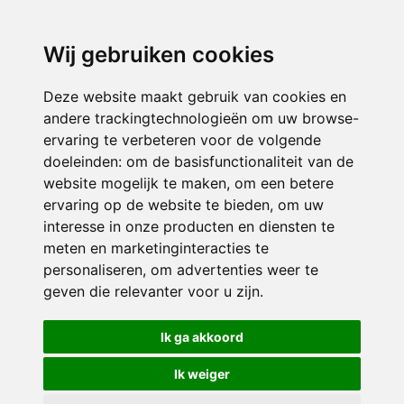
3116 JB
Schiedam
Wij gebruiken cookies
ONDERDEEL VAN
Deze website maakt gebruik van cookies en
andere trackingtechnologieën om uw browse-
ervaring te verbeteren voor de volgende
doeleinden:
om de basisfunctionaliteit van de
website mogelijk te maken
,
om een betere
ervaring op de website te bieden
,
om uw
interesse in onze producten en diensten te
© 2026 Sint Bernardus | Alle rechten voorbehouden
meten en marketinginteracties te
personaliseren
,
om advertenties weer te
Privacy policy
|
Disclaimer
|
Klachtenregeling
|
RSIN en Anbi
|
Cookie
geven die relevanter voor u zijn
.
voorkeuren
Crealisatie
The MindOffice
Ik ga akkoord
Ik weiger