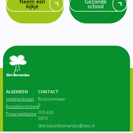
Neem een
Gezonde
kijkje
school
ALGEMEEN
CONTACT
Veiligheidsplan
Bosboomlaan
5
Routebeschrijving
010 426
Privacyverklaring
5810
directiesintbernardus@siko.nl