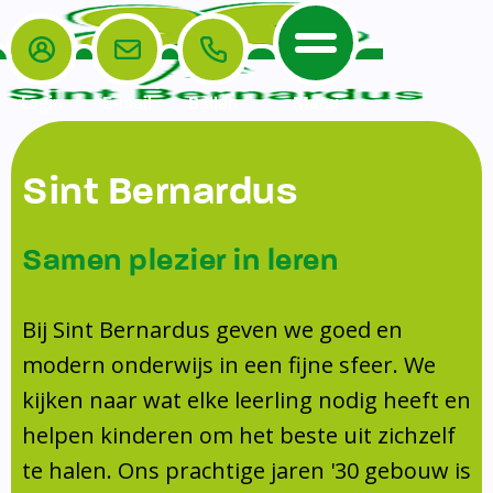
Login
E-mail
Bellen
Menu
De School
Ouders
Sint Bernardus
Home
Leerlingenzorg
De School
Missie en visie
Voorschoolse en naschoolse opvang
Samen plezier in leren
Het Team
Veiligheidsplan
Tussenschoolse opvang
Kanjertraining
Ouders
Onderwijs
Activiteitencommissie (AC)
Bij Sint Bernardus geven we goed en
Doorstroomtoets
Contact
modern onderwijs in een fijne sfeer. We
Leerlingenraad
Medezeggenschapsraad (MR)
Jeugdprofessional op school
kijken naar wat elke leerling nodig heeft en
Leerlingenzorg
Formulieren
Centrum Jeugd en Gezin
helpen kinderen om het beste uit zichzelf
Schooltijden
Klachtenregeling
Schoollogopedie
te halen. Ons prachtige jaren '30 gebouw is