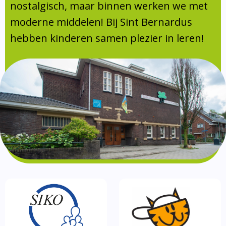
Absentie
nostalgisch, maar binnen werken we met
schoolondersteuningsprofiel
moderne middelen! Bij Sint Bernardus
Vakanties
hebben kinderen samen plezier in leren!
Aanmelden
Schoolgids
Gezonde school
Kinderopvang
BSO
Routebeschrijving
Privacy