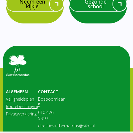
Neem een
Gezonde
kijkje
school
ALGEMEEN
CONTACT
Veiligheidsplan
Bosboomlaan
5
Routebeschrijving
010 426
Privacyverklaring
5810
directiesintbernardus@siko.nl