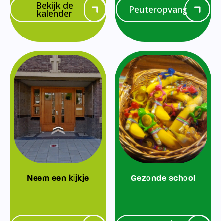
Bekijk de
Peuteropvang
kalender
Neem een kijkje
Gezonde school