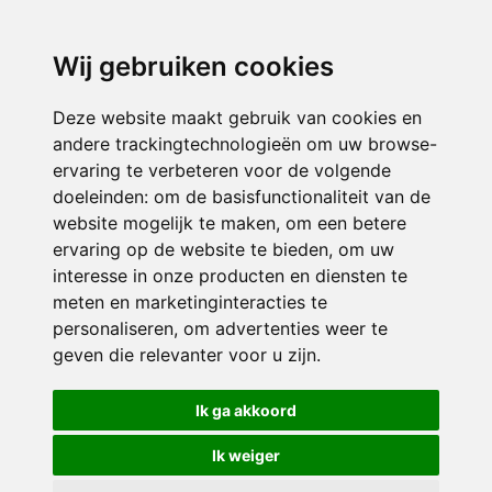
3116 JB
Schiedam
Wij gebruiken cookies
ONDERDEEL VAN
Deze website maakt gebruik van cookies en
andere trackingtechnologieën om uw browse-
ervaring te verbeteren voor de volgende
doeleinden:
om de basisfunctionaliteit van de
website mogelijk te maken
,
om een betere
ervaring op de website te bieden
,
om uw
interesse in onze producten en diensten te
© 2026 Sint Bernardus | Alle rechten voorbehouden
meten en marketinginteracties te
personaliseren
,
om advertenties weer te
Privacy policy
|
Disclaimer
|
Klachtenregeling
|
RSIN en Anbi
|
Cookie
geven die relevanter voor u zijn
.
voorkeuren
Crealisatie
The MindOffice
Ik ga akkoord
Ik weiger