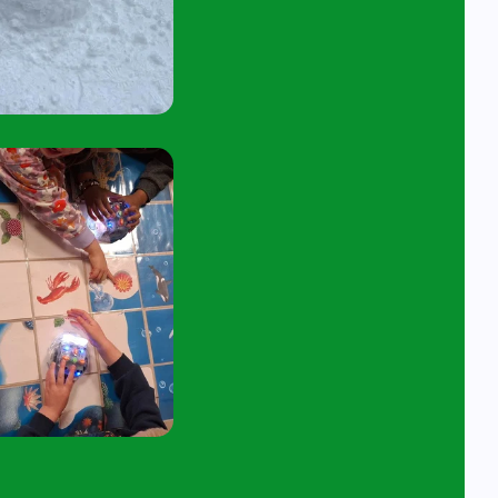
45 tot 10:15 uur.
tuur een e-mail aan
angelavita@siko.nl