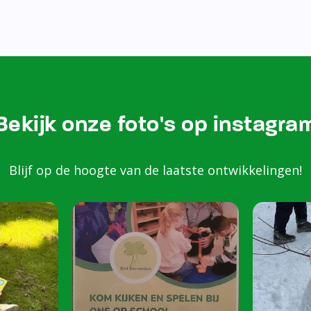
Bezoek onze Instagram
Kom k
spele
scho
Peuters van 2 to
harte welkom op