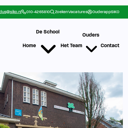
rdus@siko.nl
010-4265810
Zoeken
Vacatures
Ouderapp
SIKO
De School
Ouders
Home
Het Team
Contact
g
Werken bij SIKO