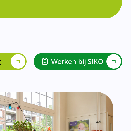
lspel en Levelwerk.
van de basisvaardigheden.
ehulp van scrum aan.
ieke ondersteuningsbehoefte.
r.