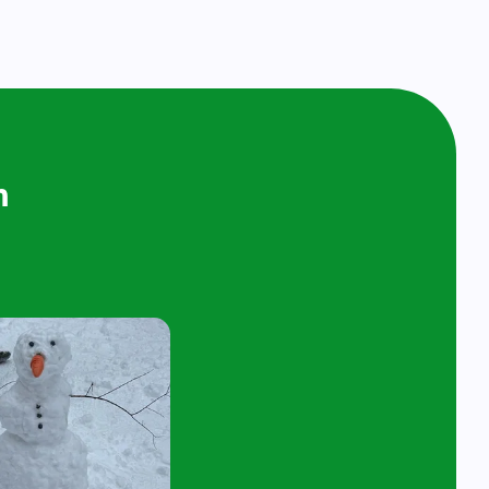
ijken en
n bij ons op
ol
t 4 jaar en hun ouder/verzorger zijn van
 de kijk- en speelochtend op woensdag 10