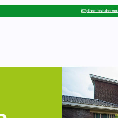
directiesintberna
Vakanties
Rondleidin
….