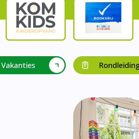
Onze parels
l krijgen leerlingen met een verrijkend aanbod Leve
en leerkrachten samen in leerteams op het gebied 
bieden we in groep 8 het project ondernemen met b
Op onze school vieren we samen.
leraarondersteuners met leerlingen met een specif
Op onze school is er een duidelijke zorgstructuu