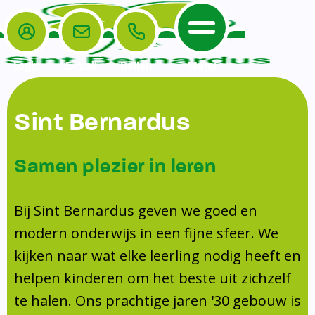
Login
E-mail
Bellen
Menu
De School
Ouders
Sint Bernardus
Home
Leerlingenzorg
De School
Missie en visie
Voorschoolse en naschoolse opvang
Samen plezier in leren
Het Team
Veiligheidsplan
Tussenschoolse opvang
Kanjertraining
Ouders
Onderwijs
Activiteitencommissie (AC)
Bij Sint Bernardus geven we goed en
Doorstroomtoets
Contact
modern onderwijs in een fijne sfeer. We
Leerlingenraad
Medezeggenschapsraad (MR)
Jeugdprofessional op school
kijken naar wat elke leerling nodig heeft en
Leerlingenzorg
Formulieren
Centrum Jeugd en Gezin
helpen kinderen om het beste uit zichzelf
Schooltijden
Klachtenregeling
Schoollogopedie
te halen. Ons prachtige jaren '30 gebouw is