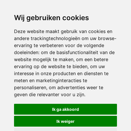
3116 JB
Schiedam
Wij gebruiken cookies
ONDERDEEL VAN
Deze website maakt gebruik van cookies en
andere trackingtechnologieën om uw browse-
ervaring te verbeteren voor de volgende
doeleinden:
om de basisfunctionaliteit van de
website mogelijk te maken
,
om een betere
ervaring op de website te bieden
,
om uw
interesse in onze producten en diensten te
© 2026 Sint Bernardus | Alle rechten voorbehouden
meten en marketinginteracties te
personaliseren
,
om advertenties weer te
Privacy policy
|
Disclaimer
|
Klachtenregeling
|
RSIN en Anbi
|
Cookie
geven die relevanter voor u zijn
.
voorkeuren
Crealisatie
The MindOffice
Ik ga akkoord
Ik weiger