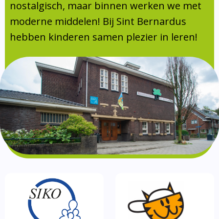
Absentie
nostalgisch, maar binnen werken we met
schoolondersteuningsprofiel
moderne middelen! Bij Sint Bernardus
Vakanties
hebben kinderen samen plezier in leren!
Aanmelden
Schoolgids
Gezonde school
Kinderopvang
BSO
Routebeschrijving
Privacy