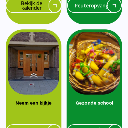
Bekijk de
Peuteropvang
kalender
Neem een kijkje
Gezonde school