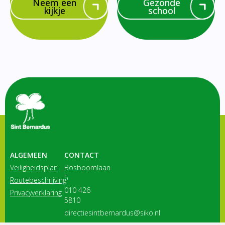
Neem een
Gezonde
kijkje
school
ALGEMEEN
CONTACT
Veiligheidsplan
Bosboomlaan
5
Routebeschrijving
010 426
Privacyverklaring
5810
directiesintbernardus@siko.nl