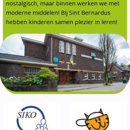
Absentie
nostalgisch, maar binnen werken we met
schoolondersteuningsprofiel
moderne middelen! Bij Sint Bernardus
Vakanties
hebben kinderen samen plezier in leren!
Aanmelden
Schoolgids
Gezonde school
Kinderopvang
BSO
Routebeschrijving
Privacy