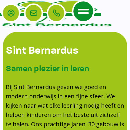
Login
E-mail
Bellen
Menu
De School
Ouders
Sint Bernardus
Home
Leerlingenzorg
De School
Missie en visie
Voorschoolse en naschoolse opvang
Samen plezier in leren
Het Team
Veiligheidsplan
Tussenschoolse opvang
Kanjertraining
Ouders
Onderwijs
Activiteitencommissie (AC)
Bij Sint Bernardus geven we goed en
Doorstroomtoets
Contact
modern onderwijs in een fijne sfeer. We
Leerlingenraad
Medezeggenschapsraad (MR)
Jeugdprofessional op school
kijken naar wat elke leerling nodig heeft en
Leerlingenzorg
Formulieren
Centrum Jeugd en Gezin
helpen kinderen om het beste uit zichzelf
Schooltijden
Klachtenregeling
Schoollogopedie
te halen. Ons prachtige jaren '30 gebouw is