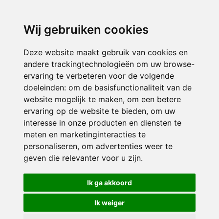
3116 JB
Schiedam
Wij gebruiken cookies
ONDERDEEL VAN
Deze website maakt gebruik van cookies en
andere trackingtechnologieën om uw browse-
ervaring te verbeteren voor de volgende
doeleinden:
om de basisfunctionaliteit van de
website mogelijk te maken
,
om een betere
ervaring op de website te bieden
,
om uw
interesse in onze producten en diensten te
© 2026 Sint Bernardus | Alle rechten voorbehouden
meten en marketinginteracties te
personaliseren
,
om advertenties weer te
Privacy policy
|
Disclaimer
|
Klachtenregeling
|
RSIN en Anbi
|
Cookie
geven die relevanter voor u zijn
.
voorkeuren
Crealisatie
The MindOffice
Ik ga akkoord
Ik weiger