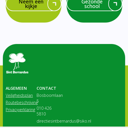
Neem een
Gezonde
kijkje
school
ALGEMEEN
CONTACT
Veiligheidsplan
Bosboomlaan
5
Routebeschrijving
010 426
Privacyverklaring
5810
directiesintbernardus@siko.nl