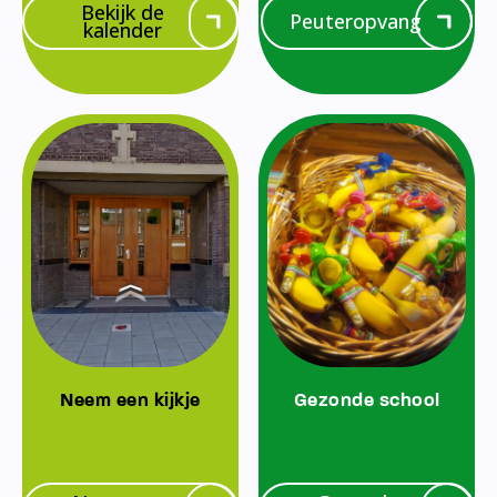
Bekijk de
Peuteropvang
kalender
Neem een kijkje
Gezonde school