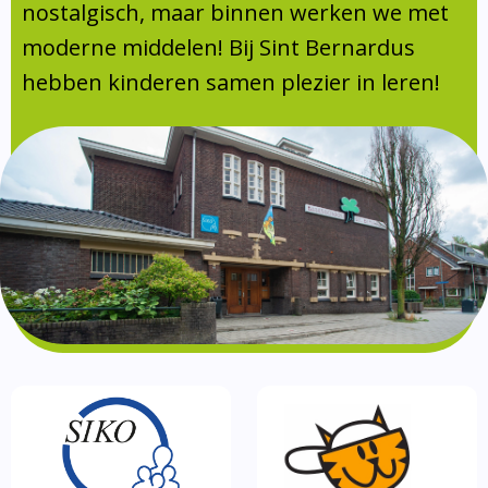
Absentie
nostalgisch, maar binnen werken we met
schoolondersteuningsprofiel
moderne middelen! Bij Sint Bernardus
Vakanties
hebben kinderen samen plezier in leren!
Aanmelden
Schoolgids
Gezonde school
Kinderopvang
BSO
Routebeschrijving
Privacy