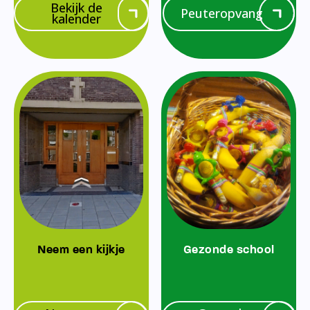
Bekijk de
Peuteropvang
kalender
Neem een kijkje
Gezonde school