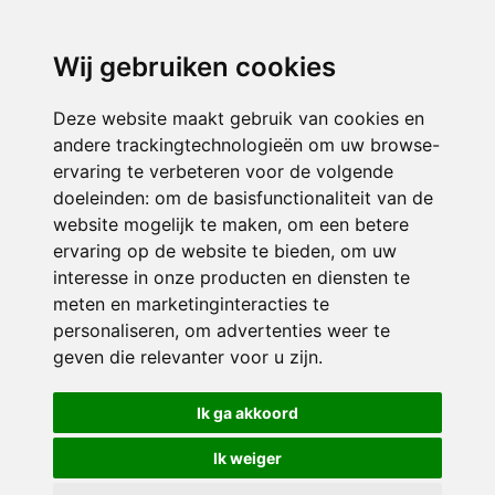
3116 JB
Schiedam
Wij gebruiken cookies
ONDERDEEL VAN
Deze website maakt gebruik van cookies en
andere trackingtechnologieën om uw browse-
ervaring te verbeteren voor de volgende
doeleinden:
om de basisfunctionaliteit van de
website mogelijk te maken
,
om een betere
ervaring op de website te bieden
,
om uw
interesse in onze producten en diensten te
© 2026 Sint Bernardus | Alle rechten voorbehouden
meten en marketinginteracties te
personaliseren
,
om advertenties weer te
Privacy policy
|
Disclaimer
|
Klachtenregeling
|
RSIN en Anbi
|
Cookie
geven die relevanter voor u zijn
.
voorkeuren
Crealisatie
The MindOffice
Ik ga akkoord
Ik weiger