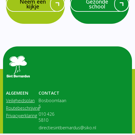
Neem een
Gezonde
kijkje
school
ALGEMEEN
CONTACT
Veiligheidsplan
Bosboomlaan
5
Routebeschrijving
010 426
Privacyverklaring
5810
directiesintbernardus@siko.nl