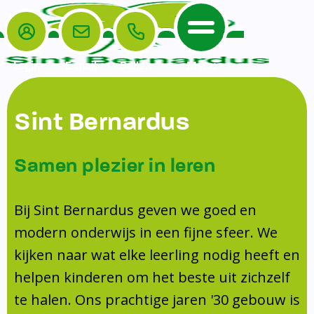
Login
E-mail
Bellen
Menu
De School
Ouders
Sint Bernardus
Home
Leerlingenzorg
De School
Missie en visie
Voorschoolse en naschoolse opvang
Samen plezier in leren
Het Team
Veiligheidsplan
TussenSchoolse Opvang (TSO)
Kanjertraining
Ouders
Onderwijs
Ouderraad (OR)
Bij Sint Bernardus geven we goed en
Doorstroomtoets
Contact
modern onderwijs in een fijne sfeer. We
Leerlingenraad
Medezeggenschapsraad (MR)
Jeugdprofessional op school
kijken naar wat elke leerling nodig heeft en
Leerlingenzorg
Formulieren
Centrum Jeugd en Gezin
helpen kinderen om het beste uit zichzelf
Schooltijden
Klachtenregeling
Schoollogopedie
te halen. Ons prachtige jaren '30 gebouw is