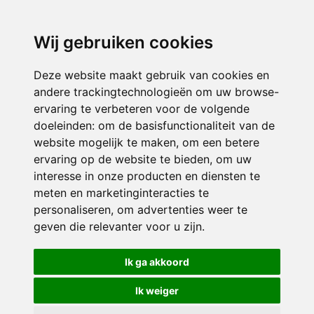
3116 JB
Schiedam
Wij gebruiken cookies
ONDERDEEL VAN
Deze website maakt gebruik van cookies en
andere trackingtechnologieën om uw browse-
ervaring te verbeteren voor de volgende
doeleinden:
om de basisfunctionaliteit van de
website mogelijk te maken
,
om een betere
ervaring op de website te bieden
,
om uw
interesse in onze producten en diensten te
© 2026 Sint Bernardus | Alle rechten voorbehouden
meten en marketinginteracties te
personaliseren
,
om advertenties weer te
Privacy policy
|
Disclaimer
|
Klachtenregeling
|
RSIN en Anbi
|
Cookie
geven die relevanter voor u zijn
.
voorkeuren
Crealisatie
The MindOffice
Ik ga akkoord
Ik weiger