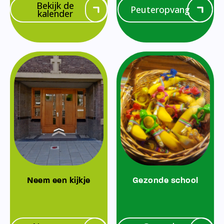
Bekijk de
Peuteropvang
kalender
Neem een kijkje
Gezonde school