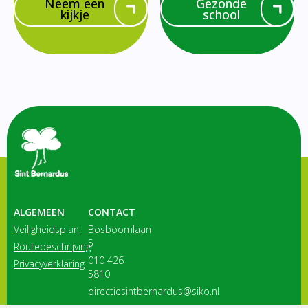
Neem een
Gezonde
kijkje
school
ALGEMEEN
CONTACT
Veiligheidsplan
Bosboomlaan
5
Routebeschrijving
010 426
Privacyverklaring
5810
directiesintbernardus@siko.nl