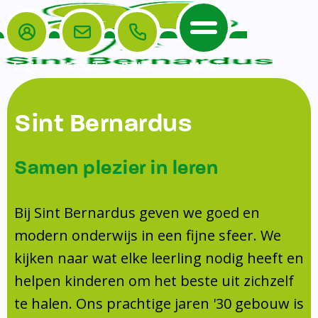
Login
E-mail
Bellen
Menu
De School
Ouders
Sint Bernardus
Home
Leerlingenzorg
De School
Missie en visie
Voorschoolse en naschoolse opvang
Samen plezier in leren
Het Team
Veiligheidsplan
Tussenschoolse opvang
Kanjertraining
Ouders
Onderwijs
Activiteitencommissie (AC)
Bij Sint Bernardus geven we goed en
Doorstroomtoets
Contact
modern onderwijs in een fijne sfeer. We
Leerlingenraad
Medezeggenschapsraad (MR)
Jeugdprofessional op school
kijken naar wat elke leerling nodig heeft en
Leerlingenzorg
Formulieren
Centrum Jeugd en Gezin
helpen kinderen om het beste uit zichzelf
Schooltijden
Klachtenregeling
Schoollogopedie
te halen. Ons prachtige jaren '30 gebouw is