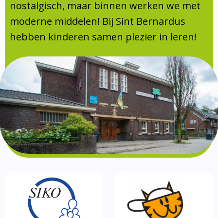
Absentie
nostalgisch, maar binnen werken we met
schoolondersteuningsprofiel
moderne middelen! Bij Sint Bernardus
Vakanties
hebben kinderen samen plezier in leren!
Aanmelden
Schoolgids
Gezonde school
Kinderopvang
BSO
Routebeschrijving
Privacy