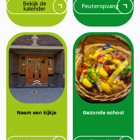
Bekijk de
Peuteropvang
kalender
Neem een kijkje
Gezonde school