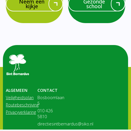
Neem een
Gezonde
kijkje
school
ALGEMEEN
CONTACT
Veiligheidsplan
Bosboomlaan
5
Routebeschrijving
010 426
Privacyverklaring
5810
directiesintbernardus@siko.nl