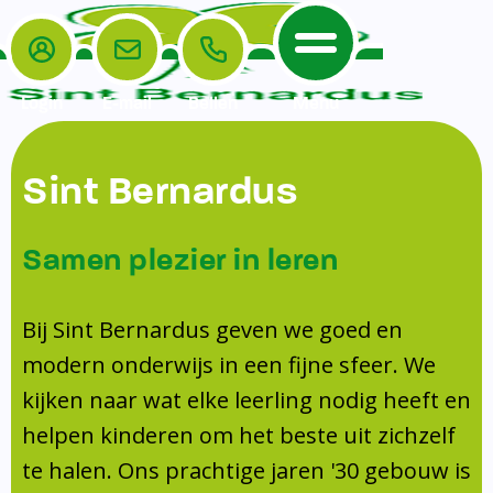
Login
E-mail
Bellen
Menu
De School
Ouders
Sint Bernardus
Home
Leerlingenzorg
De School
Missie en visie
Voorschoolse en naschoolse opvang
Samen plezier in leren
Het Team
Veiligheidsplan
TussenSchoolse Opvang (TSO)
Kanjertraining
Ouders
Onderwijs
Ouderraad (OR)
Bij Sint Bernardus geven we goed en
Doorstroomtoets
Contact
modern onderwijs in een fijne sfeer. We
Leerlingenraad
Medezeggenschapsraad (MR)
Jeugdprofessional op school
kijken naar wat elke leerling nodig heeft en
Leerlingenzorg
Formulieren
Centrum Jeugd en Gezin
helpen kinderen om het beste uit zichzelf
Schooltijden
Klachtenregeling
Schoollogopedie
te halen. Ons prachtige jaren '30 gebouw is