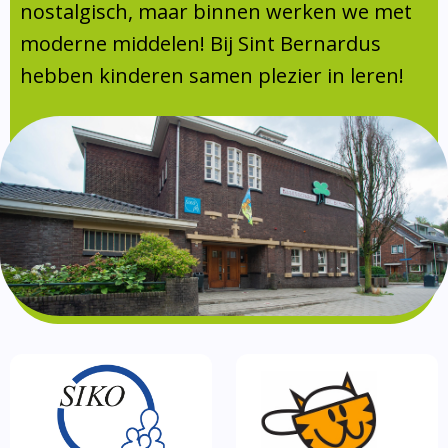
Absentie
nostalgisch, maar binnen werken we met
schoolondersteuningsprofiel
moderne middelen! Bij Sint Bernardus
Vakanties
hebben kinderen samen plezier in leren!
Aanmelden
Schoolgids
Gezonde school
Kinderopvang
BSO
Routebeschrijving
Privacy