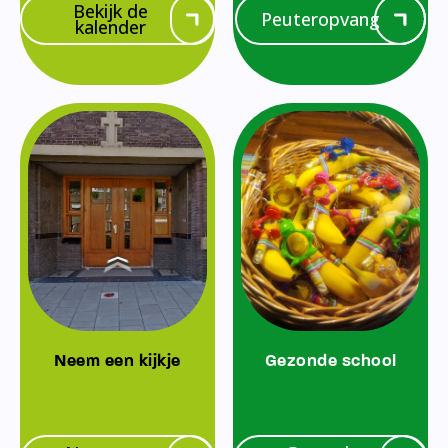
Bekijk de
Peuteropvang
kalender
Neem een kijkje
Gezonde school