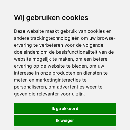
3116 JB
Schiedam
Wij gebruiken cookies
ONDERDEEL VAN
Deze website maakt gebruik van cookies en
andere trackingtechnologieën om uw browse-
ervaring te verbeteren voor de volgende
doeleinden:
om de basisfunctionaliteit van de
website mogelijk te maken
,
om een betere
ervaring op de website te bieden
,
om uw
interesse in onze producten en diensten te
© 2026 Sint Bernardus | Alle rechten voorbehouden
meten en marketinginteracties te
personaliseren
,
om advertenties weer te
Privacy policy
|
Disclaimer
|
Klachtenregeling
|
RSIN en Anbi
|
Cookie
geven die relevanter voor u zijn
.
voorkeuren
Crealisatie
The MindOffice
Ik ga akkoord
Ik weiger