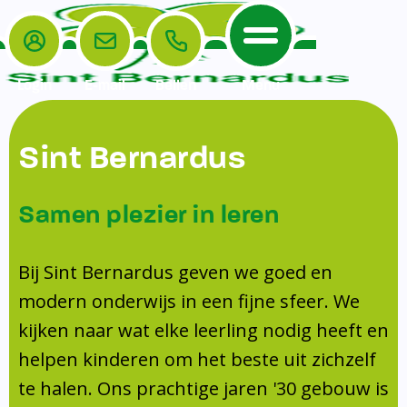
Login
E-mail
Bellen
Menu
De School
Ouders
Sint Bernardus
Home
Leerlingenzorg
De School
Missie en visie
Voorschoolse en naschoolse opvang
Samen plezier in leren
Het Team
Veiligheidsplan
Tussenschoolse opvang
Kanjertraining
Ouders
Onderwijs
Activiteitencommissie (AC)
Bij Sint Bernardus geven we goed en
Doorstroomtoets
Contact
modern onderwijs in een fijne sfeer. We
Leerlingenraad
Medezeggenschapsraad (MR)
Jeugdprofessional op school
kijken naar wat elke leerling nodig heeft en
Leerlingenzorg
Formulieren
Centrum Jeugd en Gezin
helpen kinderen om het beste uit zichzelf
Schooltijden
Klachtenregeling
Schoollogopedie
te halen. Ons prachtige jaren '30 gebouw is