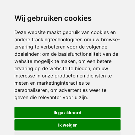
3116 JB
Schiedam
Wij gebruiken cookies
ONDERDEEL VAN
Deze website maakt gebruik van cookies en
andere trackingtechnologieën om uw browse-
ervaring te verbeteren voor de volgende
doeleinden:
om de basisfunctionaliteit van de
website mogelijk te maken
,
om een betere
ervaring op de website te bieden
,
om uw
interesse in onze producten en diensten te
© 2026 Sint Bernardus | Alle rechten voorbehouden
meten en marketinginteracties te
personaliseren
,
om advertenties weer te
Privacy policy
|
Disclaimer
|
Klachtenregeling
|
RSIN en Anbi
|
Cookie
geven die relevanter voor u zijn
.
voorkeuren
Crealisatie
The MindOffice
Ik ga akkoord
Ik weiger