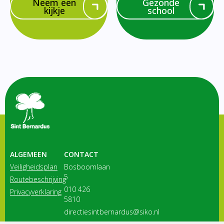
Neem een
Gezonde
kijkje
school
ALGEMEEN
CONTACT
Veiligheidsplan
Bosboomlaan
5
Routebeschrijving
010 426
Privacyverklaring
5810
directiesintbernardus@siko.nl