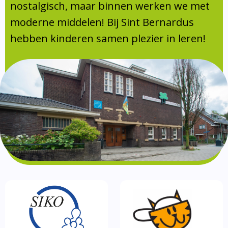
Absentie
nostalgisch, maar binnen werken we met
schoolondersteuningsprofiel
moderne middelen! Bij Sint Bernardus
Vakanties
hebben kinderen samen plezier in leren!
Aanmelden
Schoolgids
Gezonde school
Kinderopvang
BSO
Routebeschrijving
Privacy