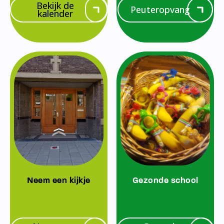
Bekijk de
Peuteropvang
kalender
Neem een kijkje
Gezonde school