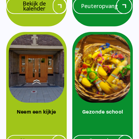
Bekijk de
Peuteropvang
kalender
Neem een kijkje
Gezonde school