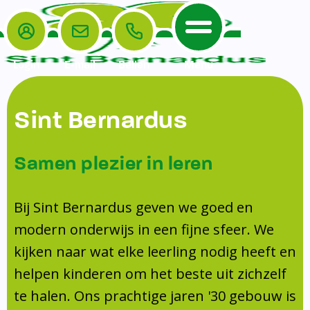
Login
E-mail
Bellen
Menu
De School
Ouders
Sint Bernardus
Home
Leerlingenzorg
De School
Missie en visie
Voorschoolse en naschoolse opvang
Samen plezier in leren
Het Team
Veiligheidsplan
TussenSchoolse Opvang (TSO)
Kanjertraining
Ouders
Onderwijs
Ouderraad (OR)
Bij Sint Bernardus geven we goed en
Doorstroomtoets
Contact
modern onderwijs in een fijne sfeer. We
Leerlingenraad
Medezeggenschapsraad (MR)
Jeugdprofessional op school
kijken naar wat elke leerling nodig heeft en
Leerlingenzorg
Formulieren
Centrum Jeugd en Gezin
helpen kinderen om het beste uit zichzelf
Schooltijden
Klachtenregeling
Schoollogopedie
te halen. Ons prachtige jaren '30 gebouw is