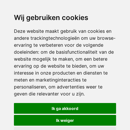
3116 JB
Schiedam
Wij gebruiken cookies
ONDERDEEL VAN
Deze website maakt gebruik van cookies en
andere trackingtechnologieën om uw browse-
ervaring te verbeteren voor de volgende
doeleinden:
om de basisfunctionaliteit van de
website mogelijk te maken
,
om een betere
ervaring op de website te bieden
,
om uw
interesse in onze producten en diensten te
© 2026 Sint Bernardus | Alle rechten voorbehouden
meten en marketinginteracties te
personaliseren
,
om advertenties weer te
Privacy policy
|
Disclaimer
|
Klachtenregeling
|
RSIN en Anbi
|
Cookie
geven die relevanter voor u zijn
.
voorkeuren
Crealisatie
The MindOffice
Ik ga akkoord
Ik weiger