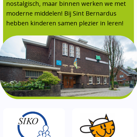
Absentie
nostalgisch, maar binnen werken we met
schoolondersteuningsprofiel
moderne middelen! Bij Sint Bernardus
Vakanties
hebben kinderen samen plezier in leren!
Aanmelden
Schoolgids
Gezonde school
Kinderopvang
BSO
Routebeschrijving
Privacy