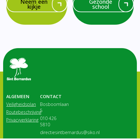
Neem een
Gezonde
kijkje
school
ALGEMEEN
CONTACT
Veiligheidsplan
Bosboomlaan
5
Routebeschrijving
010 426
Privacyverklaring
5810
directiesintbernardus@siko.nl