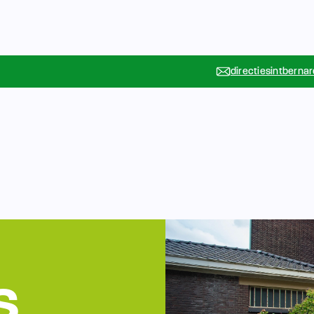
directiesintberna
Vakanties
Rondleidin
….