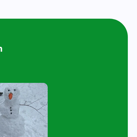
ijken en
n bij ons op
ol
t 4 jaar en hun ouder/verzorger zijn van
 de kijk- en speelochtend op woensdag 7