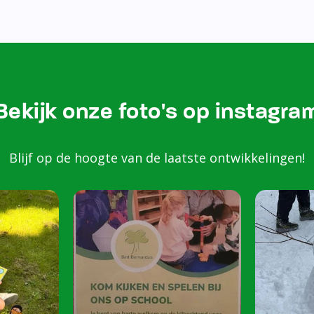
Bezoek onze Instagram
Kom k
spele
scho
Peuters van 2 to
harte welkom op