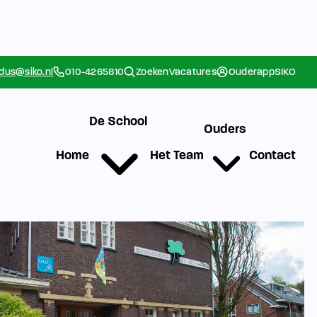
rdus@siko.nl
010-4265810
Zoeken
Vacatures
Ouderapp
SIKO
De School
Ouders
Home
Het Team
Contact
g
Werken bij SIKO