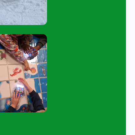
tuur een e-mail aan
angelavita@siko.nl