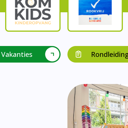
Onze parels
l krijgen leerlingen met een verrijkend aanbod Leve
en leerkrachten samen in leerteams op het gebied 
bieden we in groep 8 het project ondernemen met b
Op onze school vieren we samen.
leraarondersteuners met leerlingen met een specif
Op onze school is er een duidelijke zorgstructuu