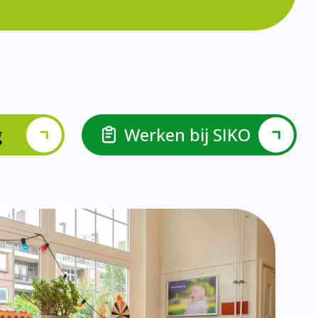
lspel en Levelwerk.
van de basisvaardigheden.
ehulp van scrum aan.
ieke ondersteuningsbehoefte.
r.