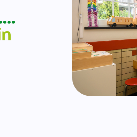
….
in