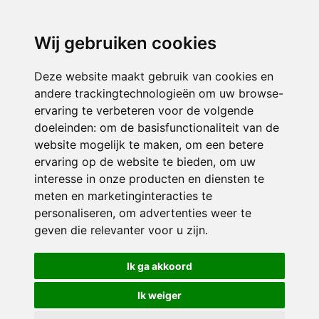
3116 JB
Schiedam
Wij gebruiken cookies
ONDERDEEL VAN
Deze website maakt gebruik van cookies en
andere trackingtechnologieën om uw browse-
ervaring te verbeteren voor de volgende
doeleinden:
om de basisfunctionaliteit van de
website mogelijk te maken
,
om een betere
ervaring op de website te bieden
,
om uw
interesse in onze producten en diensten te
© 2026 Sint Bernardus | Alle rechten voorbehouden
meten en marketinginteracties te
personaliseren
,
om advertenties weer te
Privacy policy
|
Disclaimer
|
Klachtenregeling
|
RSIN en Anbi
|
Cookie
geven die relevanter voor u zijn
.
voorkeuren
Crealisatie
The MindOffice
Ik ga akkoord
Ik weiger