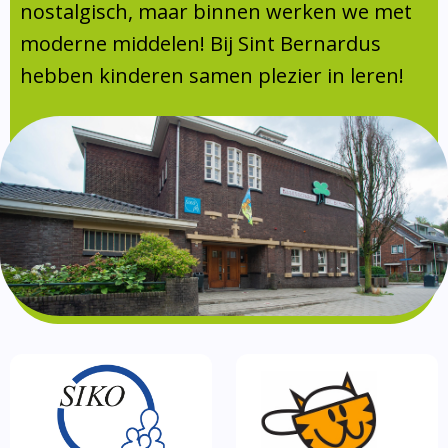
Absentie
nostalgisch, maar binnen werken we met
schoolondersteuningsprofiel
moderne middelen! Bij Sint Bernardus
Vakanties
hebben kinderen samen plezier in leren!
Aanmelden
Schoolgids
Gezonde school
Kinderopvang
BSO
Routebeschrijving
Privacy