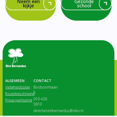
Neem een
Gezonde
kijkje
school
ALGEMEEN
CONTACT
Veiligheidsplan
Bosboomlaan
5
Routebeschrijving
010 426
Privacyverklaring
5810
directiesintbernardus@siko.nl