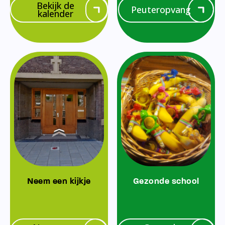
Bekijk de
Peuteropvang
kalender
Neem een kijkje
Gezonde school