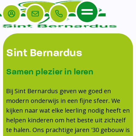
Login
E-mail
Bellen
Menu
De School
Ouders
Sint Bernardus
Home
Leerlingenzorg
De School
Missie en visie
Voorschoolse en naschoolse opvang
Samen plezier in leren
Het Team
Veiligheidsplan
TussenSchoolse Opvang (TSO)
Kanjertraining
Ouders
Onderwijs
Ouderraad (OR)
Bij Sint Bernardus geven we goed en
Doorstroomtoets
Contact
modern onderwijs in een fijne sfeer. We
Leerlingenraad
Medezeggenschapsraad (MR)
Jeugdprofessional op school
kijken naar wat elke leerling nodig heeft en
Leerlingenzorg
Formulieren
Centrum Jeugd en Gezin
helpen kinderen om het beste uit zichzelf
Schooltijden
Klachtenregeling
Schoollogopedie
te halen. Ons prachtige jaren '30 gebouw is