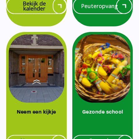
Bekijk de
Peuteropvang
kalender
Neem een kijkje
Gezonde school