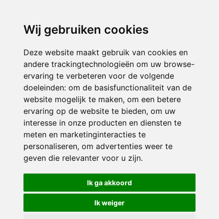
3116 JB
Schiedam
Wij gebruiken cookies
ONDERDEEL VAN
Deze website maakt gebruik van cookies en
andere trackingtechnologieën om uw browse-
ervaring te verbeteren voor de volgende
doeleinden:
om de basisfunctionaliteit van de
website mogelijk te maken
,
om een betere
ervaring op de website te bieden
,
om uw
interesse in onze producten en diensten te
© 2026 Sint Bernardus | Alle rechten voorbehouden
meten en marketinginteracties te
personaliseren
,
om advertenties weer te
Privacy policy
|
Disclaimer
|
Klachtenregeling
|
RSIN en Anbi
|
Cookie
geven die relevanter voor u zijn
.
voorkeuren
Crealisatie
The MindOffice
Ik ga akkoord
Ik weiger