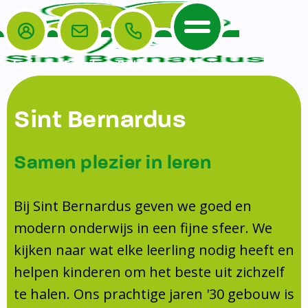
Login
E-mail
Bellen
Menu
De School
Ouders
Sint Bernardus
Home
Leerlingenzorg
De School
Missie en visie
Voorschoolse en naschoolse opvang
Samen plezier in leren
Het Team
Veiligheidsplan
Tussenschoolse opvang
Kanjertraining
Ouders
Onderwijs
Activiteitencommissie (AC)
Bij Sint Bernardus geven we goed en
Doorstroomtoets
Contact
modern onderwijs in een fijne sfeer. We
Leerlingenraad
Medezeggenschapsraad (MR)
Jeugdprofessional op school
kijken naar wat elke leerling nodig heeft en
Leerlingenzorg
Formulieren
Centrum Jeugd en Gezin
helpen kinderen om het beste uit zichzelf
Schooltijden
Klachtenregeling
Schoollogopedie
te halen. Ons prachtige jaren '30 gebouw is