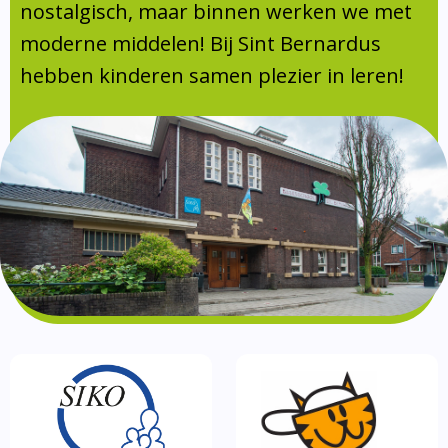
Absentie
nostalgisch, maar binnen werken we met
schoolondersteuningsprofiel
moderne middelen! Bij Sint Bernardus
Vakanties
hebben kinderen samen plezier in leren!
Aanmelden
Schoolgids
Gezonde school
Kinderopvang
BSO
Routebeschrijving
Privacy