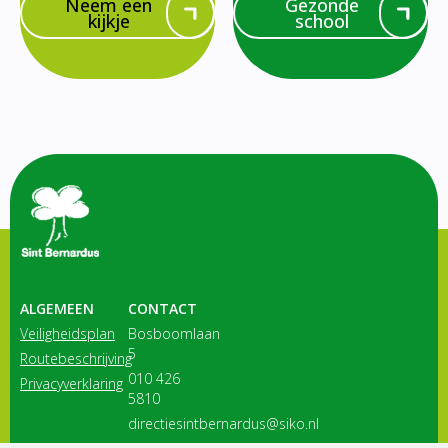
Neem een
Gezonde
kijkje
school
ALGEMEEN
CONTACT
Veiligheidsplan
Bosboomlaan
5
Routebeschrijving
010 426
Privacyverklaring
5810
directiesintbernardus@siko.nl