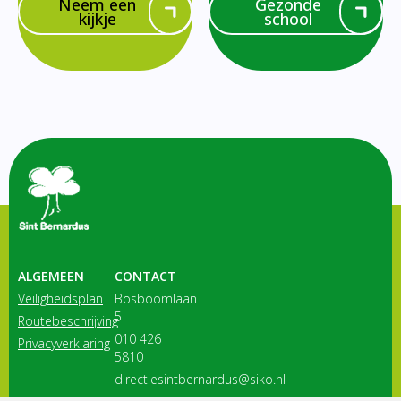
Neem een
Gezonde
kijkje
school
ALGEMEEN
CONTACT
Veiligheidsplan
Bosboomlaan
5
Routebeschrijving
010 426
Privacyverklaring
5810
directiesintbernardus@siko.nl