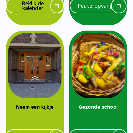
Bekijk de
Peuteropvang
kalender
Neem een kijkje
Gezonde school