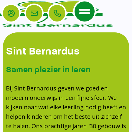
Login
E-mail
Bellen
Menu
De School
Ouders
Sint Bernardus
Home
Leerlingenzorg
De School
Missie en visie
Voorschoolse en naschoolse opvang
Samen plezier in leren
Het Team
Veiligheidsplan
Tussenschoolse opvang
Kanjertraining
Ouders
Onderwijs
Activiteitencommissie (AC)
Bij Sint Bernardus geven we goed en
Doorstroomtoets
Contact
modern onderwijs in een fijne sfeer. We
Leerlingenraad
Medezeggenschapsraad (MR)
Jeugdprofessional op school
kijken naar wat elke leerling nodig heeft en
Leerlingenzorg
Formulieren
Centrum Jeugd en Gezin
helpen kinderen om het beste uit zichzelf
Schooltijden
Klachtenregeling
Schoollogopedie
te halen. Ons prachtige jaren '30 gebouw is