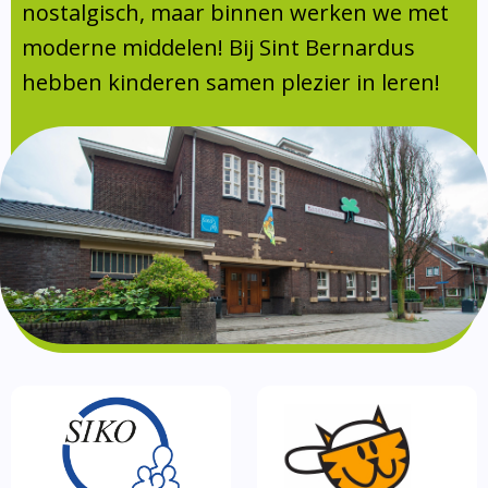
Absentie
nostalgisch, maar binnen werken we met
schoolondersteuningsprofiel
moderne middelen! Bij Sint Bernardus
Vakanties
hebben kinderen samen plezier in leren!
Aanmelden
Schoolgids
Gezonde school
Kinderopvang
BSO
Routebeschrijving
Privacy