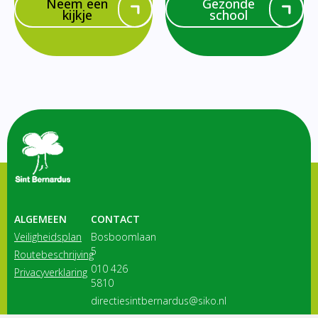
Neem een
Gezonde
kijkje
school
ALGEMEEN
CONTACT
Veiligheidsplan
Bosboomlaan
5
Routebeschrijving
010 426
Privacyverklaring
5810
directiesintbernardus@siko.nl