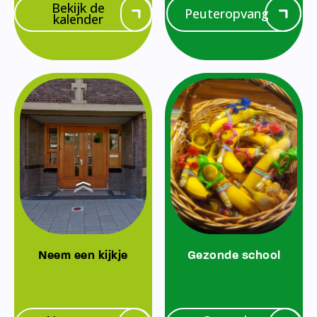
Bekijk de
Peuteropvang
kalender
Neem een kijkje
Gezonde school