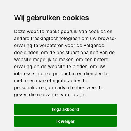
3116 JB
Schiedam
Wij gebruiken cookies
ONDERDEEL VAN
Deze website maakt gebruik van cookies en
andere trackingtechnologieën om uw browse-
ervaring te verbeteren voor de volgende
doeleinden:
om de basisfunctionaliteit van de
website mogelijk te maken
,
om een betere
ervaring op de website te bieden
,
om uw
interesse in onze producten en diensten te
© 2026 Sint Bernardus | Alle rechten voorbehouden
meten en marketinginteracties te
personaliseren
,
om advertenties weer te
Privacy policy
|
Disclaimer
|
Klachtenregeling
|
RSIN en Anbi
|
Cookie
geven die relevanter voor u zijn
.
voorkeuren
Crealisatie
The MindOffice
Ik ga akkoord
Ik weiger