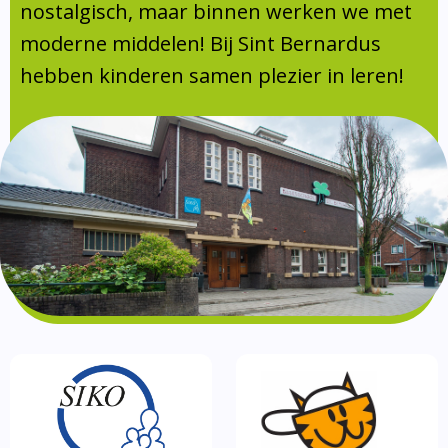
Absentie
nostalgisch, maar binnen werken we met
schoolondersteuningsprofiel
moderne middelen! Bij Sint Bernardus
Vakanties
hebben kinderen samen plezier in leren!
Aanmelden
Schoolgids
Gezonde school
Kinderopvang
BSO
Routebeschrijving
Privacy