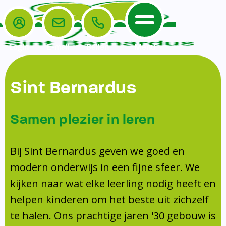
Login
E-mail
Bellen
Menu
De School
Ouders
Sint Bernardus
Home
Leerlingenzorg
De School
Missie en visie
Voorschoolse en naschoolse opvang
Samen plezier in leren
Het Team
Veiligheidsplan
TussenSchoolse Opvang (TSO)
Kanjertraining
Ouders
Onderwijs
Ouderraad (OR)
Bij Sint Bernardus geven we goed en
Doorstroomtoets
Contact
modern onderwijs in een fijne sfeer. We
Leerlingenraad
Medezeggenschapsraad (MR)
Jeugdprofessional op school
kijken naar wat elke leerling nodig heeft en
Leerlingenzorg
Formulieren
Centrum Jeugd en Gezin
helpen kinderen om het beste uit zichzelf
Schooltijden
Klachtenregeling
Schoollogopedie
te halen. Ons prachtige jaren '30 gebouw is