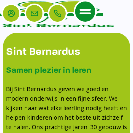
Login
E-mail
Bellen
Menu
De School
Ouders
Sint Bernardus
Home
Leerlingenzorg
De School
Missie en visie
Voorschoolse en naschoolse opvang
Samen plezier in leren
Het Team
Veiligheidsplan
Tussenschoolse opvang
Kanjertraining
Ouders
Onderwijs
Activiteitencommissie (AC)
Bij Sint Bernardus geven we goed en
Doorstroomtoets
Contact
modern onderwijs in een fijne sfeer. We
Leerlingenraad
Medezeggenschapsraad (MR)
Jeugdprofessional op school
kijken naar wat elke leerling nodig heeft en
Leerlingenzorg
Formulieren
Centrum Jeugd en Gezin
helpen kinderen om het beste uit zichzelf
Schooltijden
Klachtenregeling
Schoollogopedie
te halen. Ons prachtige jaren '30 gebouw is