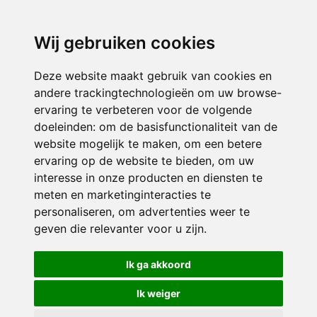
3116 JB
Schiedam
Wij gebruiken cookies
ONDERDEEL VAN
Deze website maakt gebruik van cookies en
andere trackingtechnologieën om uw browse-
ervaring te verbeteren voor de volgende
doeleinden:
om de basisfunctionaliteit van de
website mogelijk te maken
,
om een betere
ervaring op de website te bieden
,
om uw
interesse in onze producten en diensten te
© 2026 Sint Bernardus | Alle rechten voorbehouden
meten en marketinginteracties te
personaliseren
,
om advertenties weer te
Privacy policy
|
Disclaimer
|
Klachtenregeling
|
RSIN en Anbi
|
Cookie
geven die relevanter voor u zijn
.
voorkeuren
Crealisatie
The MindOffice
Ik ga akkoord
Ik weiger