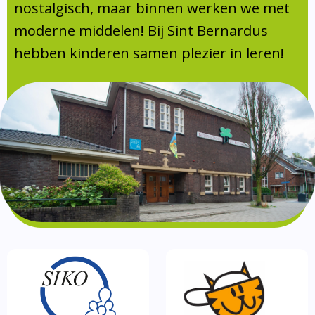
Absentie
nostalgisch, maar binnen werken we met
schoolondersteuningsprofiel
moderne middelen! Bij Sint Bernardus
Vakanties
hebben kinderen samen plezier in leren!
Aanmelden
Schoolgids
Gezonde school
Kinderopvang
BSO
Routebeschrijving
Privacy