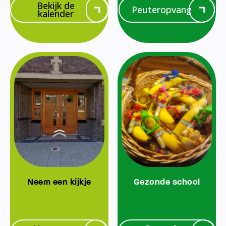
Bekijk de
Peuteropvang
kalender
Neem een kijkje
Gezonde school