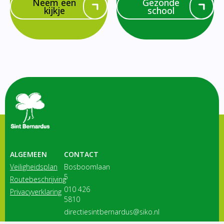
Neem een
Gezonde
kijkje
school
ALGEMEEN
CONTACT
Veiligheidsplan
Bosboomlaan
5
Routebeschrijving
010 426
Privacyverklaring
5810
directiesintbernardus@siko.nl