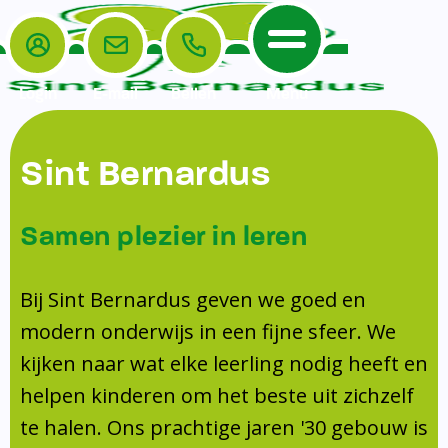
Login
E-mail
Bellen
Menu
De School
Ouders
Sint Bernardus
Home
Leerlingenzorg
De School
Missie en visie
Voorschoolse en naschoolse opvang
Samen plezier in leren
Het Team
Veiligheidsplan
Tussenschoolse opvang
Kanjertraining
Ouders
Onderwijs
Activiteitencommissie (AC)
Bij Sint Bernardus geven we goed en
Doorstroomtoets
Contact
modern onderwijs in een fijne sfeer. We
Leerlingenraad
Medezeggenschapsraad (MR)
Jeugdprofessional op school
kijken naar wat elke leerling nodig heeft en
Leerlingenzorg
Formulieren
Centrum Jeugd en Gezin
helpen kinderen om het beste uit zichzelf
Schooltijden
Klachtenregeling
Schoollogopedie
te halen. Ons prachtige jaren '30 gebouw is