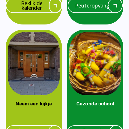
Bekijk de
Peuteropvang
kalender
Neem een kijkje
Gezonde school