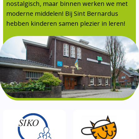
Absentie
nostalgisch, maar binnen werken we met
schoolondersteuningsprofiel
moderne middelen! Bij Sint Bernardus
Vakanties
hebben kinderen samen plezier in leren!
Aanmelden
Schoolgids
Gezonde school
Kinderopvang
BSO
Routebeschrijving
Privacy