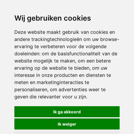
3116 JB
Schiedam
Wij gebruiken cookies
ONDERDEEL VAN
Deze website maakt gebruik van cookies en
andere trackingtechnologieën om uw browse-
ervaring te verbeteren voor de volgende
doeleinden:
om de basisfunctionaliteit van de
website mogelijk te maken
,
om een betere
ervaring op de website te bieden
,
om uw
interesse in onze producten en diensten te
© 2026 Sint Bernardus | Alle rechten voorbehouden
meten en marketinginteracties te
personaliseren
,
om advertenties weer te
Privacy policy
|
Disclaimer
|
Klachtenregeling
|
RSIN en Anbi
|
Cookie
geven die relevanter voor u zijn
.
voorkeuren
Crealisatie
The MindOffice
Ik ga akkoord
Ik weiger