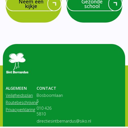
Neem een
Gezonde
kijkje
school
ALGEMEEN
CONTACT
Veiligheidsplan
Bosboomlaan
5
Routebeschrijving
010 426
Privacyverklaring
5810
directiesintbernardus@siko.nl