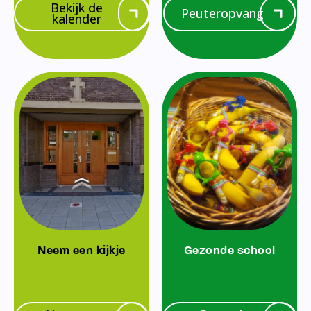
Bekijk de
Peuteropvang
kalender
Neem een kijkje
Gezonde school