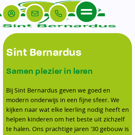
Login
E-mail
Bellen
Menu
De School
Ouders
Sint Bernardus
Home
Leerlingenzorg
De School
Missie en visie
Voorschoolse en naschoolse opvang
Samen plezier in leren
Het Team
Veiligheidsplan
Tussenschoolse opvang
Kanjertraining
Ouders
Onderwijs
Activiteitencommissie (AC)
Bij Sint Bernardus geven we goed en
Doorstroomtoets
Contact
modern onderwijs in een fijne sfeer. We
Leerlingenraad
Medezeggenschapsraad (MR)
Jeugdprofessional op school
kijken naar wat elke leerling nodig heeft en
Leerlingenzorg
Formulieren
Centrum Jeugd en Gezin
helpen kinderen om het beste uit zichzelf
Schooltijden
Klachtenregeling
Schoollogopedie
te halen. Ons prachtige jaren '30 gebouw is