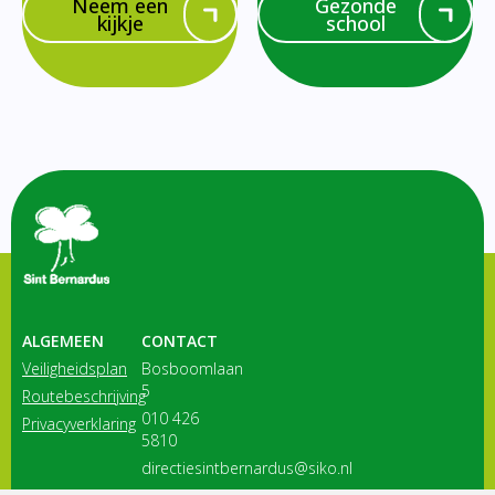
Neem een
Gezonde
kijkje
school
ALGEMEEN
CONTACT
Veiligheidsplan
Bosboomlaan
5
Routebeschrijving
010 426
Privacyverklaring
5810
directiesintbernardus@siko.nl