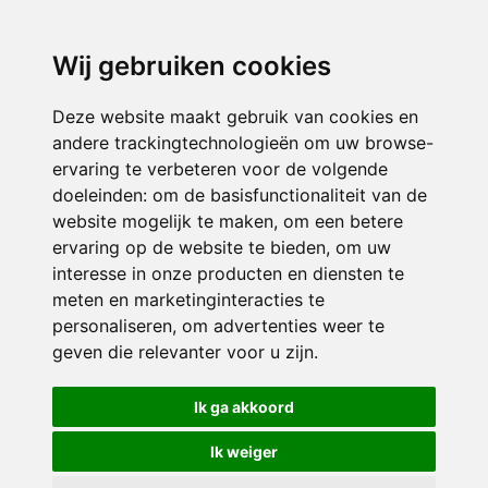
3116 JB
Schiedam
Wij gebruiken cookies
ONDERDEEL VAN
Deze website maakt gebruik van cookies en
andere trackingtechnologieën om uw browse-
ervaring te verbeteren voor de volgende
doeleinden:
om de basisfunctionaliteit van de
website mogelijk te maken
,
om een betere
ervaring op de website te bieden
,
om uw
interesse in onze producten en diensten te
© 2026 Sint Bernardus | Alle rechten voorbehouden
meten en marketinginteracties te
personaliseren
,
om advertenties weer te
Privacy policy
|
Disclaimer
|
Klachtenregeling
|
RSIN en Anbi
|
Cookie
geven die relevanter voor u zijn
.
voorkeuren
Crealisatie
The MindOffice
Ik ga akkoord
Ik weiger