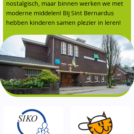
Absentie
nostalgisch, maar binnen werken we met
schoolondersteuningsprofiel
moderne middelen! Bij Sint Bernardus
Vakanties
hebben kinderen samen plezier in leren!
Aanmelden
Schoolgids
Gezonde school
Kinderopvang
BSO
Routebeschrijving
Privacy