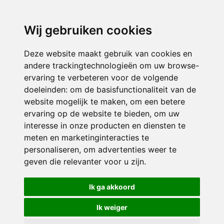
3116 JB
Schiedam
Wij gebruiken cookies
ONDERDEEL VAN
Deze website maakt gebruik van cookies en
andere trackingtechnologieën om uw browse-
ervaring te verbeteren voor de volgende
doeleinden:
om de basisfunctionaliteit van de
website mogelijk te maken
,
om een betere
ervaring op de website te bieden
,
om uw
interesse in onze producten en diensten te
© 2026 Sint Bernardus | Alle rechten voorbehouden
meten en marketinginteracties te
personaliseren
,
om advertenties weer te
Privacy policy
|
Disclaimer
|
Klachtenregeling
|
RSIN en Anbi
|
Cookie
geven die relevanter voor u zijn
.
voorkeuren
Crealisatie
The MindOffice
Ik ga akkoord
Ik weiger