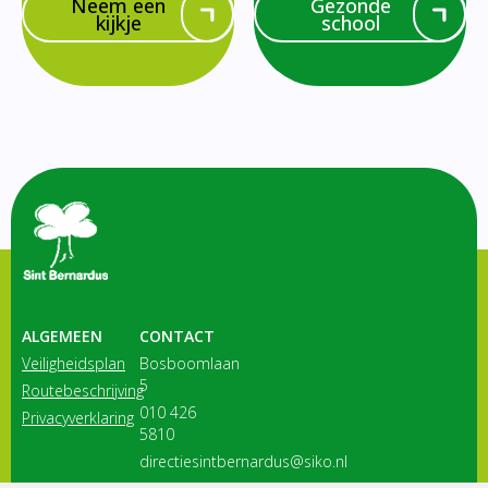
Neem een
Gezonde
kijkje
school
ALGEMEEN
CONTACT
Veiligheidsplan
Bosboomlaan
5
Routebeschrijving
010 426
Privacyverklaring
5810
directiesintbernardus@siko.nl