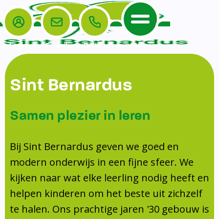
Login
E-mail
Bellen
Menu
De School
Ouders
Sint Bernardus
Home
Leerlingenzorg
De School
Missie en visie
Voorschoolse en naschoolse opvang
Samen plezier in leren
Het Team
Veiligheidsplan
Tussenschoolse opvang
Kanjertraining
Ouders
Onderwijs
Activiteitencommissie (AC)
Bij Sint Bernardus geven we goed en
Doorstroomtoets
Contact
modern onderwijs in een fijne sfeer. We
Leerlingenraad
Medezeggenschapsraad (MR)
Jeugdprofessional op school
kijken naar wat elke leerling nodig heeft en
Leerlingenzorg
Formulieren
Centrum Jeugd en Gezin
helpen kinderen om het beste uit zichzelf
Schooltijden
Klachtenregeling
Schoollogopedie
te halen. Ons prachtige jaren '30 gebouw is