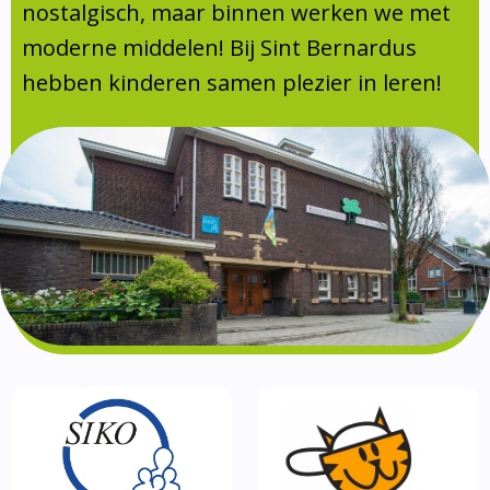
Absentie
nostalgisch, maar binnen werken we met
schoolondersteuningsprofiel
moderne middelen! Bij Sint Bernardus
Vakanties
hebben kinderen samen plezier in leren!
Aanmelden
Schoolgids
Gezonde school
Kinderopvang
BSO
Routebeschrijving
Privacy