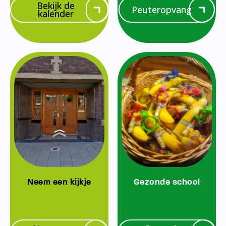
Bekijk de
Peuteropvang
kalender
Neem een kijkje
Gezonde school