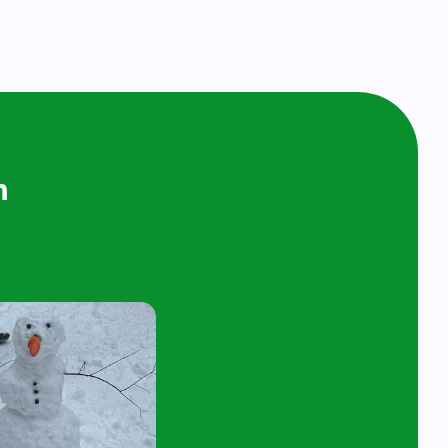
ijken en
n bij ons op
ol
t 4 jaar en hun ouder/verzorger zijn van
 de kijk- en speelochtend op woensdag 7