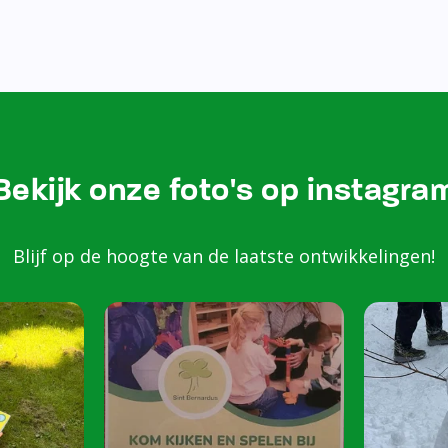
Bezoek onze Instagram
Kom k
spele
scho
Peuters van 2 to
harte welkom op