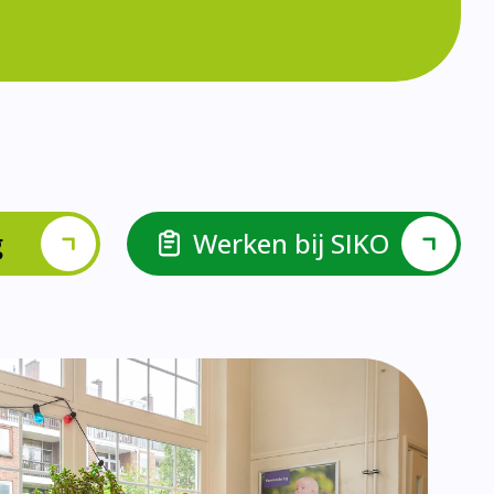
lspel en Levelwerk.
van de basisvaardigheden.
ehulp van scrum aan.
ieke ondersteuningsbehoefte.
r.