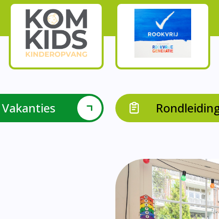
Onze parels
l krijgen leerlingen met een verrijkend aanbod Leve
en leerkrachten samen in leerteams op het gebied 
bieden we in groep 8 het project ondernemen met b
Op onze school vieren we samen.
leraarondersteuners met leerlingen met een specif
Op onze school is er een duidelijke zorgstructuu