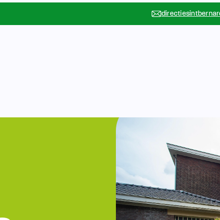
directiesintberna
Vakanties
Rondleidin
….