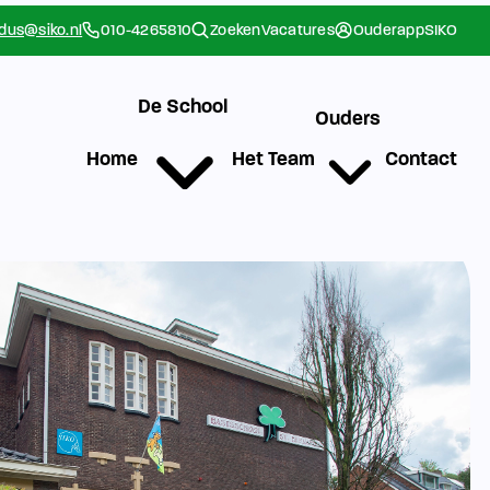
rdus@siko.nl
010-4265810
Zoeken
Vacatures
Ouderapp
SIKO
De School
Ouders
Home
Het Team
Contact
g
Werken bij SIKO