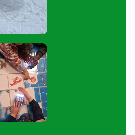
tuur een e-mail aan
angelavita@siko.nl