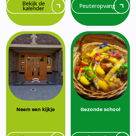
Bekijk de
Peuteropvang
kalender
Neem een kijkje
Gezonde school