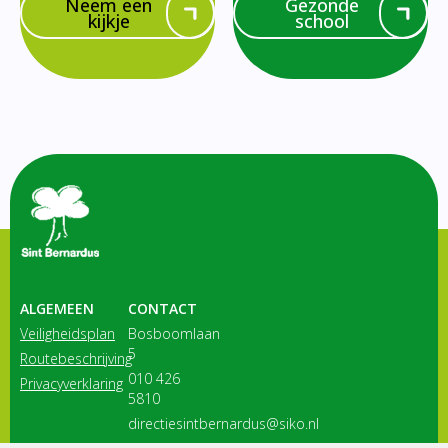
Neem een
Gezonde
kijkje
school
ALGEMEEN
CONTACT
Veiligheidsplan
Bosboomlaan
5
Routebeschrijving
010 426
Privacyverklaring
5810
directiesintbernardus@siko.nl