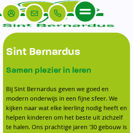
Login
E-mail
Bellen
Menu
De School
Ouders
Sint Bernardus
Home
Leerlingenzorg
De School
Missie en visie
Voorschoolse en naschoolse opvang
Samen plezier in leren
Het Team
Veiligheidsplan
TussenSchoolse Opvang (TSO)
Kanjertraining
Ouders
Onderwijs
Ouderraad (OR)
Bij Sint Bernardus geven we goed en
Doorstroomtoets
Contact
modern onderwijs in een fijne sfeer. We
Leerlingenraad
Medezeggenschapsraad (MR)
Jeugdprofessional op school
kijken naar wat elke leerling nodig heeft en
Leerlingenzorg
Formulieren
Centrum Jeugd en Gezin
helpen kinderen om het beste uit zichzelf
Schooltijden
Klachtenregeling
Schoollogopedie
te halen. Ons prachtige jaren '30 gebouw is