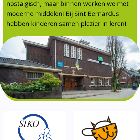
Absentie
nostalgisch, maar binnen werken we met
schoolondersteuningsprofiel
moderne middelen! Bij Sint Bernardus
Vakanties
hebben kinderen samen plezier in leren!
Aanmelden
Schoolgids
Gezonde school
Kinderopvang
BSO
Routebeschrijving
Privacy