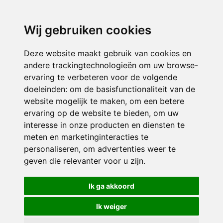
3116 JB
Schiedam
Wij gebruiken cookies
ONDERDEEL VAN
Deze website maakt gebruik van cookies en
andere trackingtechnologieën om uw browse-
ervaring te verbeteren voor de volgende
doeleinden:
om de basisfunctionaliteit van de
website mogelijk te maken
,
om een betere
ervaring op de website te bieden
,
om uw
interesse in onze producten en diensten te
© 2026 Sint Bernardus | Alle rechten voorbehouden
meten en marketinginteracties te
personaliseren
,
om advertenties weer te
Privacy policy
|
Disclaimer
|
Klachtenregeling
|
RSIN en Anbi
|
Cookie
geven die relevanter voor u zijn
.
voorkeuren
Crealisatie
The MindOffice
Ik ga akkoord
Ik weiger