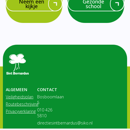
Neem een
Gezonde
kijkje
school
ALGEMEEN
CONTACT
Veiligheidsplan
Bosboomlaan
5
Routebeschrijving
010 426
Privacyverklaring
5810
directiesintbernardus@siko.nl