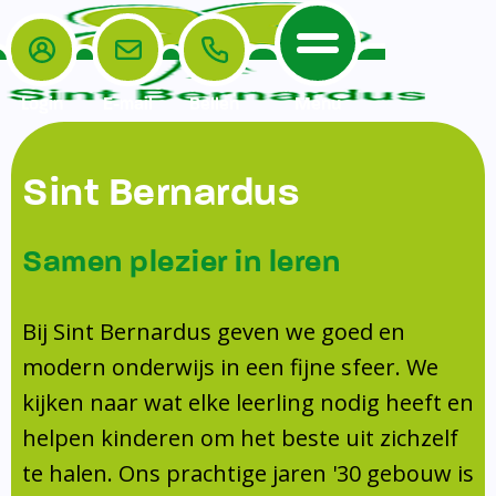
Login
E-mail
Bellen
Menu
De School
Ouders
Sint Bernardus
Home
Leerlingenzorg
De School
Missie en visie
Voorschoolse en naschoolse opvang
Samen plezier in leren
Het Team
Veiligheidsplan
TussenSchoolse Opvang (TSO)
Kanjertraining
Ouders
Onderwijs
Ouderraad (OR)
Bij Sint Bernardus geven we goed en
Doorstroomtoets
Contact
modern onderwijs in een fijne sfeer. We
Leerlingenraad
Medezeggenschapsraad (MR)
Jeugdprofessional op school
kijken naar wat elke leerling nodig heeft en
Leerlingenzorg
Formulieren
Centrum Jeugd en Gezin
helpen kinderen om het beste uit zichzelf
Schooltijden
Klachtenregeling
Schoollogopedie
te halen. Ons prachtige jaren '30 gebouw is