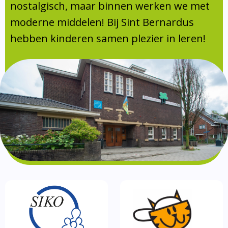
Absentie
nostalgisch, maar binnen werken we met
schoolondersteuningsprofiel
moderne middelen! Bij Sint Bernardus
Vakanties
hebben kinderen samen plezier in leren!
Aanmelden
Schoolgids
Gezonde school
Kinderopvang
BSO
Routebeschrijving
Privacy