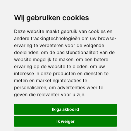
3116 JB
Schiedam
Wij gebruiken cookies
ONDERDEEL VAN
Deze website maakt gebruik van cookies en
andere trackingtechnologieën om uw browse-
ervaring te verbeteren voor de volgende
doeleinden:
om de basisfunctionaliteit van de
website mogelijk te maken
,
om een betere
ervaring op de website te bieden
,
om uw
interesse in onze producten en diensten te
© 2026 Sint Bernardus | Alle rechten voorbehouden
meten en marketinginteracties te
personaliseren
,
om advertenties weer te
Privacy policy
|
Disclaimer
|
Klachtenregeling
|
RSIN en Anbi
|
Cookie
geven die relevanter voor u zijn
.
voorkeuren
Crealisatie
The MindOffice
Ik ga akkoord
Ik weiger