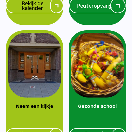
Bekijk de
Peuteropvang
kalender
Neem een kijkje
Gezonde school