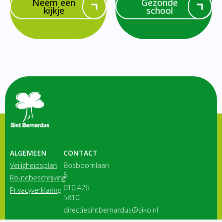
Neem een
Gezonde
kijkje
school
ALGEMEEN
CONTACT
Veiligheidsplan
Bosboomlaan
5
Routebeschrijving
010 426
Privacyverklaring
5810
directiesintbernardus@siko.nl