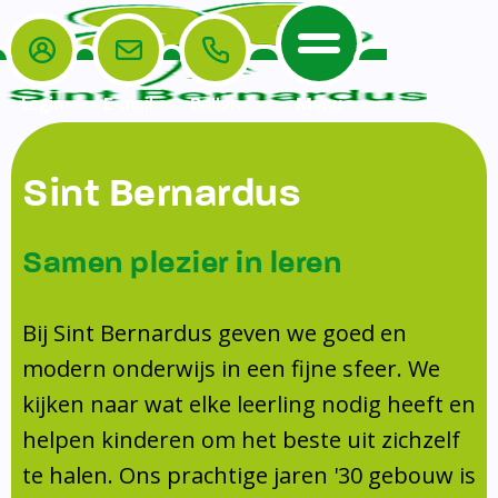
Login
E-mail
Bellen
Menu
De School
Ouders
Sint Bernardus
Home
Leerlingenzorg
De School
Missie en visie
Voorschoolse en naschoolse opvang
Samen plezier in leren
Het Team
Veiligheidsplan
TussenSchoolse Opvang (TSO)
Kanjertraining
Ouders
Onderwijs
Ouderraad (OR)
Bij Sint Bernardus geven we goed en
Doorstroomtoets
Contact
modern onderwijs in een fijne sfeer. We
Leerlingenraad
Medezeggenschapsraad (MR)
Jeugdprofessional op school
kijken naar wat elke leerling nodig heeft en
Leerlingenzorg
Formulieren
Centrum Jeugd en Gezin
helpen kinderen om het beste uit zichzelf
Schooltijden
Klachtenregeling
Schoollogopedie
te halen. Ons prachtige jaren '30 gebouw is