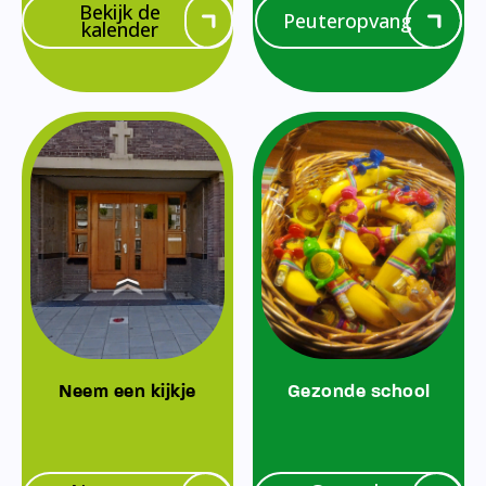
Bekijk de
Peuteropvang
kalender
Neem een kijkje
Gezonde school