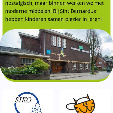
Absentie
nostalgisch, maar binnen werken we met
schoolondersteuningsprofiel
moderne middelen! Bij Sint Bernardus
Vakanties
hebben kinderen samen plezier in leren!
Aanmelden
Schoolgids
Gezonde school
Kinderopvang
BSO
Routebeschrijving
Privacy