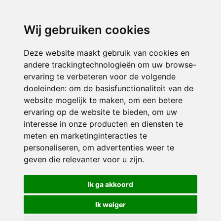
3116 JB
Schiedam
Wij gebruiken cookies
ONDERDEEL VAN
Deze website maakt gebruik van cookies en
andere trackingtechnologieën om uw browse-
ervaring te verbeteren voor de volgende
doeleinden:
om de basisfunctionaliteit van de
website mogelijk te maken
,
om een betere
ervaring op de website te bieden
,
om uw
interesse in onze producten en diensten te
© 2026 Sint Bernardus | Alle rechten voorbehouden
meten en marketinginteracties te
personaliseren
,
om advertenties weer te
Privacy policy
|
Disclaimer
|
Klachtenregeling
|
RSIN en Anbi
|
Cookie
geven die relevanter voor u zijn
.
voorkeuren
Crealisatie
The MindOffice
Ik ga akkoord
Ik weiger