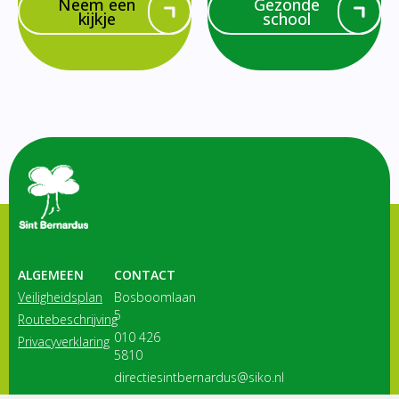
Neem een
Gezonde
kijkje
school
ALGEMEEN
CONTACT
Veiligheidsplan
Bosboomlaan
5
Routebeschrijving
010 426
Privacyverklaring
5810
directiesintbernardus@siko.nl