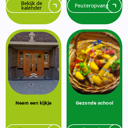
Bekijk de
Peuteropvang
kalender
Neem een kijkje
Gezonde school