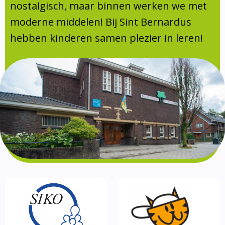
Absentie
nostalgisch, maar binnen werken we met
schoolondersteuningsprofiel
moderne middelen! Bij Sint Bernardus
Vakanties
hebben kinderen samen plezier in leren!
Aanmelden
Schoolgids
Gezonde school
Kinderopvang
BSO
Routebeschrijving
Privacy