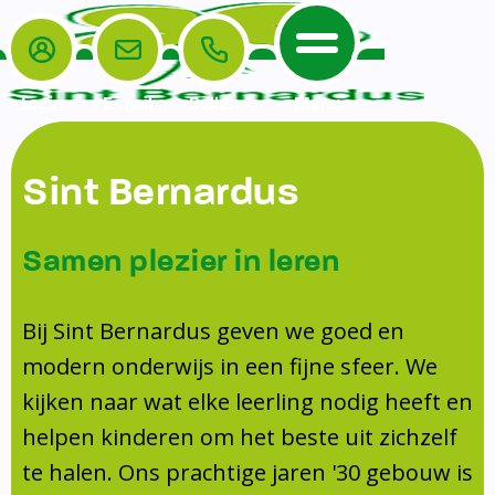
Login
E-mail
Bellen
Menu
De School
Ouders
Sint Bernardus
Home
Leerlingenzorg
De School
Missie en visie
Voorschoolse en naschoolse opvang
Samen plezier in leren
Het Team
Veiligheidsplan
Tussenschoolse opvang
Kanjertraining
Ouders
Onderwijs
Activiteitencommissie (AC)
Bij Sint Bernardus geven we goed en
Doorstroomtoets
Contact
modern onderwijs in een fijne sfeer. We
Leerlingenraad
Medezeggenschapsraad (MR)
Jeugdprofessional op school
kijken naar wat elke leerling nodig heeft en
Leerlingenzorg
Formulieren
Centrum Jeugd en Gezin
helpen kinderen om het beste uit zichzelf
Schooltijden
Klachtenregeling
Schoollogopedie
te halen. Ons prachtige jaren '30 gebouw is