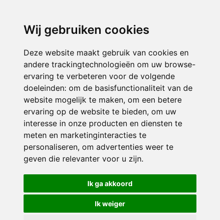
3116 JB
Schiedam
Wij gebruiken cookies
ONDERDEEL VAN
Deze website maakt gebruik van cookies en
andere trackingtechnologieën om uw browse-
ervaring te verbeteren voor de volgende
doeleinden:
om de basisfunctionaliteit van de
website mogelijk te maken
,
om een betere
ervaring op de website te bieden
,
om uw
interesse in onze producten en diensten te
© 2026 Sint Bernardus | Alle rechten voorbehouden
meten en marketinginteracties te
personaliseren
,
om advertenties weer te
Privacy policy
|
Disclaimer
|
Klachtenregeling
|
RSIN en Anbi
|
Cookie
geven die relevanter voor u zijn
.
voorkeuren
Crealisatie
The MindOffice
Ik ga akkoord
Ik weiger