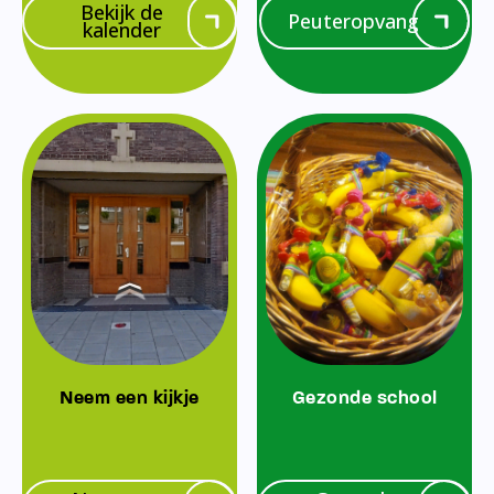
Bekijk de
Peuteropvang
kalender
Neem een kijkje
Gezonde school