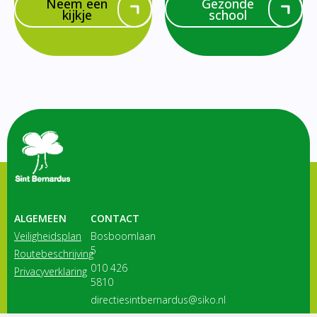
Neem een
Gezonde
kijkje
school
ALGEMEEN
CONTACT
Veiligheidsplan
Bosboomlaan
5
Routebeschrijving
010 426
Privacyverklaring
5810
directiesintbernardus@siko.nl