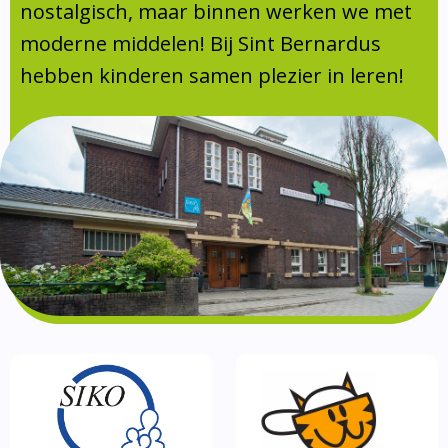
Absentie
nostalgisch, maar binnen werken we met
schoolondersteuningsprofiel
moderne middelen! Bij Sint Bernardus
Vakanties
hebben kinderen samen plezier in leren!
Aanmelden
Schoolgids
Gezonde school
Kinderopvang
BSO
Routebeschrijving
Privacy