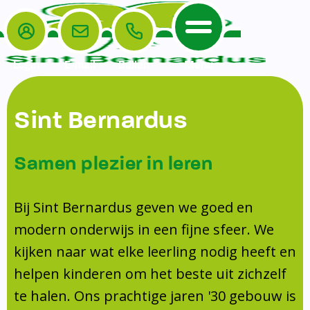
Login
E-mail
Bellen
Menu
De School
Ouders
Sint Bernardus
Home
Leerlingenzorg
De School
Missie en visie
Voorschoolse en naschoolse opvang
Samen plezier in leren
Het Team
Veiligheidsplan
TussenSchoolse Opvang (TSO)
Kanjertraining
Ouders
Onderwijs
Ouderraad (OR)
Bij Sint Bernardus geven we goed en
Doorstroomtoets
Contact
modern onderwijs in een fijne sfeer. We
Leerlingenraad
Medezeggenschapsraad (MR)
Jeugdprofessional op school
kijken naar wat elke leerling nodig heeft en
Leerlingenzorg
Formulieren
Centrum Jeugd en Gezin
helpen kinderen om het beste uit zichzelf
Schooltijden
Klachtenregeling
Schoollogopedie
te halen. Ons prachtige jaren '30 gebouw is