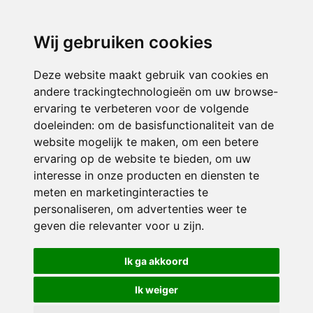
3116 JB
Schiedam
Wij gebruiken cookies
ONDERDEEL VAN
Deze website maakt gebruik van cookies en
andere trackingtechnologieën om uw browse-
ervaring te verbeteren voor de volgende
doeleinden:
om de basisfunctionaliteit van de
website mogelijk te maken
,
om een betere
ervaring op de website te bieden
,
om uw
interesse in onze producten en diensten te
© 2026 Sint Bernardus | Alle rechten voorbehouden
meten en marketinginteracties te
personaliseren
,
om advertenties weer te
Privacy policy
|
Disclaimer
|
Klachtenregeling
|
RSIN en Anbi
|
Cookie
geven die relevanter voor u zijn
.
voorkeuren
Crealisatie
The MindOffice
Ik ga akkoord
Ik weiger