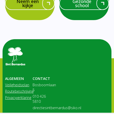
Neem een
Gezonde
kijkje
school
ALGEMEEN
CONTACT
Veiligheidsplan
Bosboomlaan
5
Routebeschrijving
010 426
Privacyverklaring
5810
directiesintbernardus@siko.nl