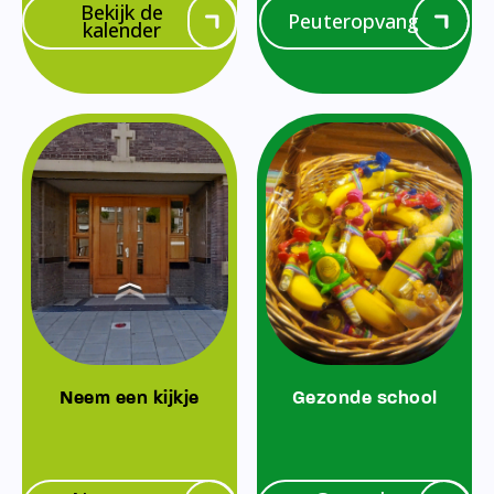
Bekijk de
Peuteropvang
kalender
Neem een kijkje
Gezonde school