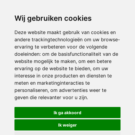
3116 JB
Schiedam
Wij gebruiken cookies
ONDERDEEL VAN
Deze website maakt gebruik van cookies en
andere trackingtechnologieën om uw browse-
ervaring te verbeteren voor de volgende
doeleinden:
om de basisfunctionaliteit van de
website mogelijk te maken
,
om een betere
ervaring op de website te bieden
,
om uw
interesse in onze producten en diensten te
© 2026 Sint Bernardus | Alle rechten voorbehouden
meten en marketinginteracties te
personaliseren
,
om advertenties weer te
Privacy policy
|
Disclaimer
|
Klachtenregeling
|
RSIN en Anbi
|
Cookie
geven die relevanter voor u zijn
.
voorkeuren
Crealisatie
The MindOffice
Ik ga akkoord
Ik weiger