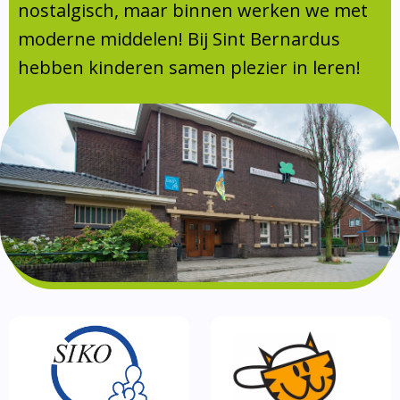
Absentie
nostalgisch, maar binnen werken we met
schoolondersteuningsprofiel
moderne middelen! Bij Sint Bernardus
Vakanties
hebben kinderen samen plezier in leren!
Aanmelden
Schoolgids
Gezonde school
Kinderopvang
BSO
Routebeschrijving
Privacy