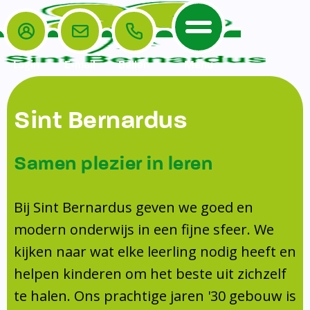
Login
E-mail
Bellen
Menu
De School
Ouders
Sint Bernardus
Home
Leerlingenzorg
De School
Missie en visie
Voorschoolse en naschoolse opvang
Samen plezier in leren
Het Team
Veiligheidsplan
Tussenschoolse opvang
Kanjertraining
Ouders
Onderwijs
Activiteitencommissie (AC)
Bij Sint Bernardus geven we goed en
Doorstroomtoets
Contact
modern onderwijs in een fijne sfeer. We
Leerlingenraad
Medezeggenschapsraad (MR)
Jeugdprofessional op school
kijken naar wat elke leerling nodig heeft en
Leerlingenzorg
Formulieren
Centrum Jeugd en Gezin
helpen kinderen om het beste uit zichzelf
Schooltijden
Klachtenregeling
Schoollogopedie
te halen. Ons prachtige jaren '30 gebouw is