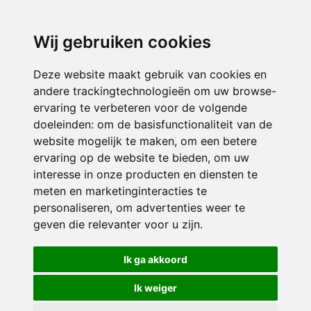
3116 JB
Schiedam
Wij gebruiken cookies
ONDERDEEL VAN
Deze website maakt gebruik van cookies en
andere trackingtechnologieën om uw browse-
ervaring te verbeteren voor de volgende
doeleinden:
om de basisfunctionaliteit van de
website mogelijk te maken
,
om een betere
ervaring op de website te bieden
,
om uw
interesse in onze producten en diensten te
© 2026 Sint Bernardus | Alle rechten voorbehouden
meten en marketinginteracties te
personaliseren
,
om advertenties weer te
Privacy policy
|
Disclaimer
|
Klachtenregeling
|
RSIN en Anbi
|
Cookie
geven die relevanter voor u zijn
.
voorkeuren
Crealisatie
The MindOffice
Ik ga akkoord
Ik weiger