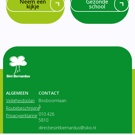
Neem een
Gezonde
kijkje
school
ALGEMEEN
CONTACT
Veiligheidsplan
Bosboomlaan
5
Routebeschrijving
010 426
Privacyverklaring
5810
directiesintbernardus@siko.nl