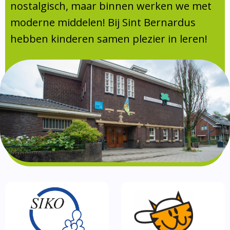
Absentie
nostalgisch, maar binnen werken we met
schoolondersteuningsprofiel
moderne middelen! Bij Sint Bernardus
Vakanties
hebben kinderen samen plezier in leren!
Aanmelden
Schoolgids
Gezonde school
Kinderopvang
BSO
Routebeschrijving
Privacy