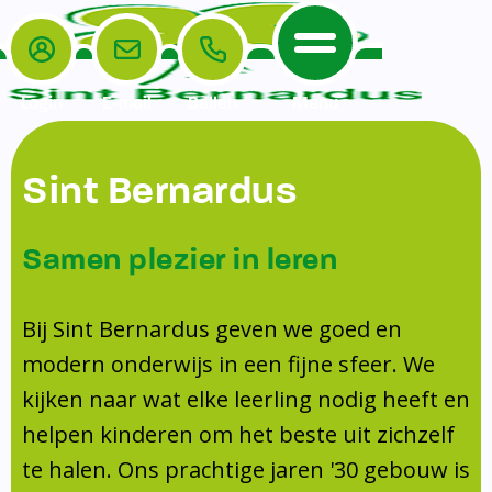
Login
E-mail
Bellen
Menu
De School
Ouders
Sint Bernardus
Home
Leerlingenzorg
De School
Missie en visie
Voorschoolse en naschoolse opvang
Samen plezier in leren
Het Team
Veiligheidsplan
TussenSchoolse Opvang (TSO)
Kanjertraining
Ouders
Onderwijs
Ouderraad (OR)
Bij Sint Bernardus geven we goed en
Doorstroomtoets
Contact
modern onderwijs in een fijne sfeer. We
Leerlingenraad
Medezeggenschapsraad (MR)
Jeugdprofessional op school
kijken naar wat elke leerling nodig heeft en
Leerlingenzorg
Formulieren
Centrum Jeugd en Gezin
helpen kinderen om het beste uit zichzelf
Schooltijden
Klachtenregeling
Schoollogopedie
te halen. Ons prachtige jaren '30 gebouw is