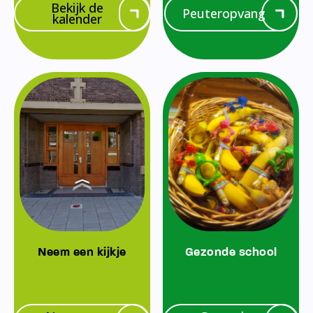
Bekijk de
Peuteropvang
kalender
Neem een kijkje
Gezonde school