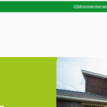
directiesintberna
Vakanties
Rondleidin
….