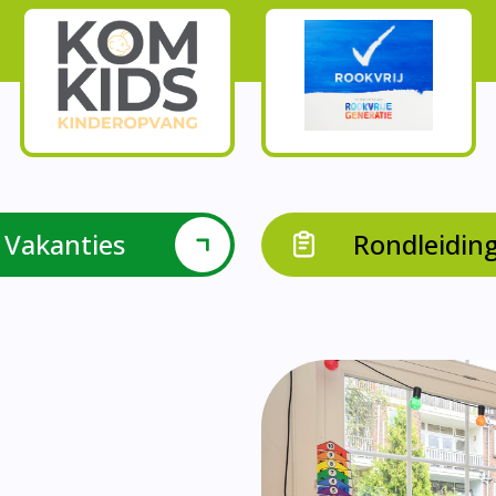
Onze parels
l krijgen leerlingen met een verrijkend aanbod Leve
en leerkrachten samen in leerteams op het gebied 
bieden we in groep 8 het project ondernemen met b
Op onze school vieren we samen.
leraarondersteuners met leerlingen met een specif
Op onze school is er een duidelijke zorgstructuu