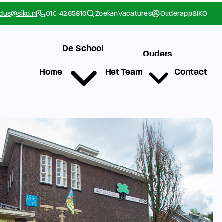
rdus@siko.nl
010-4265810
Zoeken
Vacatures
Ouderapp
SIKO
De School
Ouders
Home
Het Team
Contact
g
Werken bij SIKO