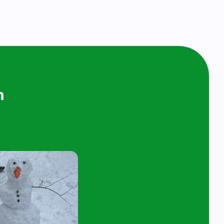
ijken en
n bij ons op
ol
t 4 jaar en hun ouder/verzorger zijn van
 de kijk- en speelochtend op woensdag 10