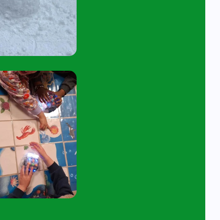
45 tot 10:15 uur.
tuur een e-mail aan
angelavita@siko.nl