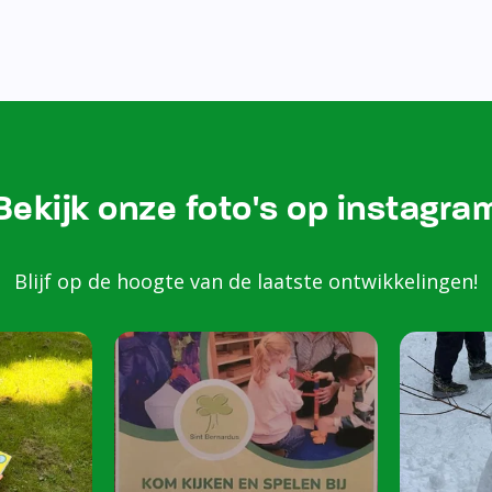
Bezoek onze Instagram
Kom k
spele
scho
Peuters van 2 to
harte welkom op