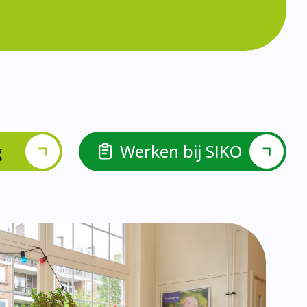
lspel en Levelwerk.
van de basisvaardigheden.
ehulp van scrum aan.
ieke ondersteuningsbehoefte.
r.