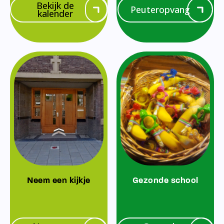
Bekijk de
Peuteropvang
kalender
Neem een kijkje
Gezonde school