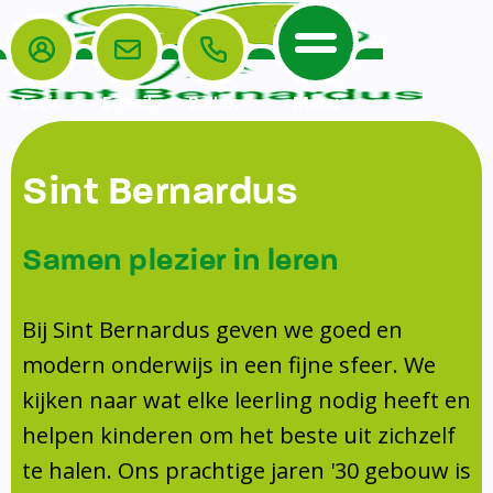
Login
E-mail
Bellen
Menu
De School
Ouders
Sint Bernardus
Home
Leerlingenzorg
De School
Missie en visie
Voorschoolse en naschoolse opvang
Samen plezier in leren
Het Team
Veiligheidsplan
Tussenschoolse opvang
Kanjertraining
Ouders
Onderwijs
Activiteitencommissie (AC)
Bij Sint Bernardus geven we goed en
Doorstroomtoets
Contact
modern onderwijs in een fijne sfeer. We
Leerlingenraad
Medezeggenschapsraad (MR)
Jeugdprofessional op school
kijken naar wat elke leerling nodig heeft en
Leerlingenzorg
Formulieren
Centrum Jeugd en Gezin
helpen kinderen om het beste uit zichzelf
Schooltijden
Klachtenregeling
Schoollogopedie
te halen. Ons prachtige jaren '30 gebouw is