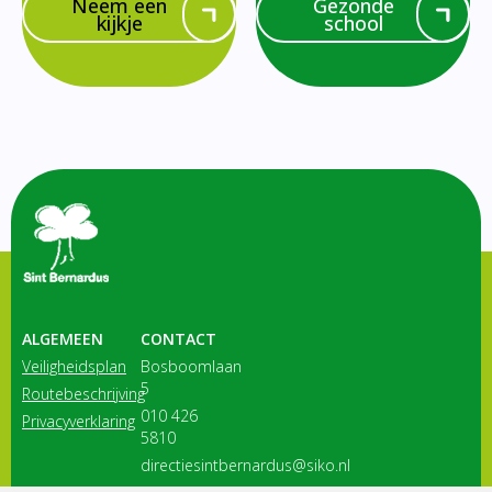
Neem een
Gezonde
kijkje
school
ALGEMEEN
CONTACT
Veiligheidsplan
Bosboomlaan
5
Routebeschrijving
010 426
Privacyverklaring
5810
directiesintbernardus@siko.nl