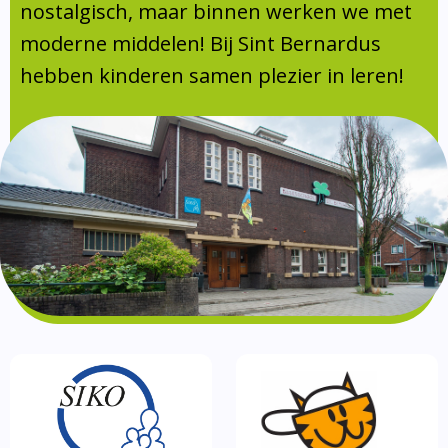
Absentie
nostalgisch, maar binnen werken we met
schoolondersteuningsprofiel
moderne middelen! Bij Sint Bernardus
Vakanties
hebben kinderen samen plezier in leren!
Aanmelden
Schoolgids
Gezonde school
Kinderopvang
BSO
Routebeschrijving
Privacy