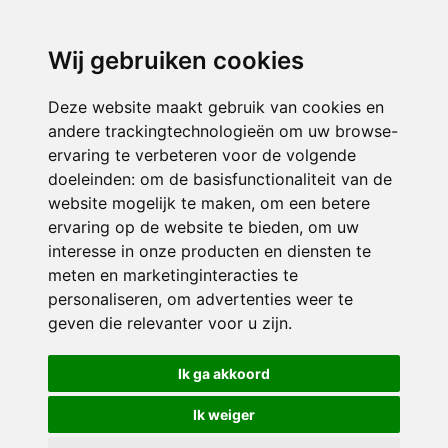
3116 JB
Schiedam
Wij gebruiken cookies
ONDERDEEL VAN
Deze website maakt gebruik van cookies en
andere trackingtechnologieën om uw browse-
ervaring te verbeteren voor de volgende
doeleinden:
om de basisfunctionaliteit van de
website mogelijk te maken
,
om een betere
ervaring op de website te bieden
,
om uw
interesse in onze producten en diensten te
© 2026 Sint Bernardus | Alle rechten voorbehouden
meten en marketinginteracties te
personaliseren
,
om advertenties weer te
Privacy policy
|
Disclaimer
|
Klachtenregeling
|
RSIN en Anbi
|
Cookie
geven die relevanter voor u zijn
.
voorkeuren
Crealisatie
The MindOffice
Ik ga akkoord
Ik weiger