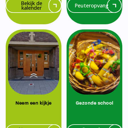
Bekijk de
Peuteropvang
kalender
Neem een kijkje
Gezonde school