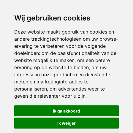
3116 JB
Schiedam
Wij gebruiken cookies
ONDERDEEL VAN
Deze website maakt gebruik van cookies en
andere trackingtechnologieën om uw browse-
ervaring te verbeteren voor de volgende
doeleinden:
om de basisfunctionaliteit van de
website mogelijk te maken
,
om een betere
ervaring op de website te bieden
,
om uw
interesse in onze producten en diensten te
© 2026 Sint Bernardus | Alle rechten voorbehouden
meten en marketinginteracties te
personaliseren
,
om advertenties weer te
Privacy policy
|
Disclaimer
|
Klachtenregeling
|
RSIN en Anbi
|
Cookie
geven die relevanter voor u zijn
.
voorkeuren
Crealisatie
The MindOffice
Ik ga akkoord
Ik weiger