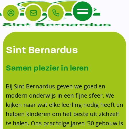
Login
E-mail
Bellen
Menu
De School
Ouders
Sint Bernardus
Home
Leerlingenzorg
De School
Missie en visie
Voorschoolse en naschoolse opvang
Samen plezier in leren
Het Team
Veiligheidsplan
Tussenschoolse opvang
Kanjertraining
Ouders
Onderwijs
Activiteitencommissie (AC)
Bij Sint Bernardus geven we goed en
Doorstroomtoets
Contact
modern onderwijs in een fijne sfeer. We
Leerlingenraad
Medezeggenschapsraad (MR)
Jeugdprofessional op school
kijken naar wat elke leerling nodig heeft en
Leerlingenzorg
Formulieren
Centrum Jeugd en Gezin
helpen kinderen om het beste uit zichzelf
Schooltijden
Klachtenregeling
Schoollogopedie
te halen. Ons prachtige jaren '30 gebouw is