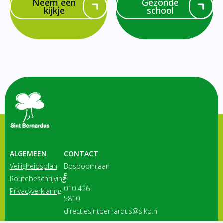
Neem een
Gezonde
kijkje
school
ALGEMEEN
CONTACT
Veiligheidsplan
Bosboomlaan
5
Routebeschrijving
010 426
Privacyverklaring
5810
directiesintbernardus@siko.nl