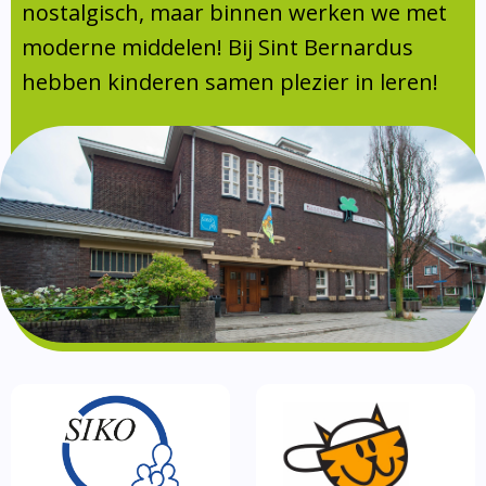
Absentie
nostalgisch, maar binnen werken we met
schoolondersteuningsprofiel
moderne middelen! Bij Sint Bernardus
Vakanties
hebben kinderen samen plezier in leren!
Aanmelden
Schoolgids
Gezonde school
Kinderopvang
BSO
Routebeschrijving
Privacy