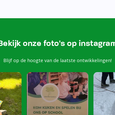
Bezoek onze Instagram
Kom k
spele
scho
Peuters van 2 to
harte welkom op