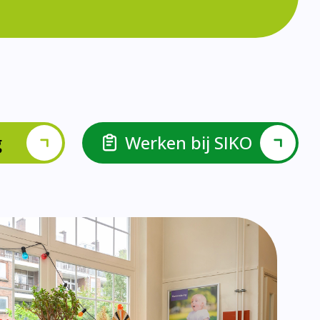
lspel en Levelwerk.
van de basisvaardigheden.
ehulp van scrum aan.
ieke ondersteuningsbehoefte.
r.