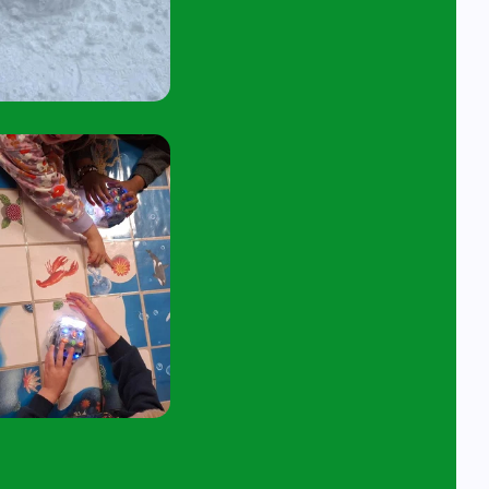
45 tot 10:15 uur.
tuur een e-mail aan
angelavita@siko.nl