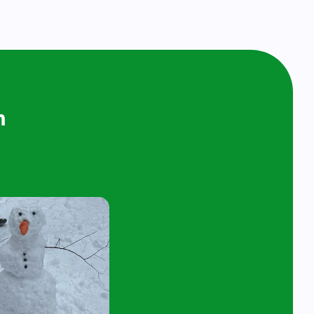
ijken en
n bij ons op
ol
t 4 jaar en hun ouder/verzorger zijn van
 de kijk- en speelochtend op woensdag 10