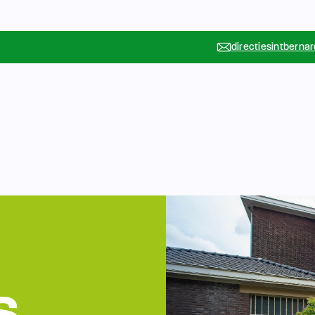
directiesintberna
Vakanties
Rondleidin
….