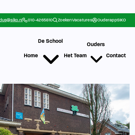
rdus@siko.nl
010-4265810
Zoeken
Vacatures
Ouderapp
SIKO
De School
Ouders
Home
Het Team
Contact
g
Werken bij SIKO