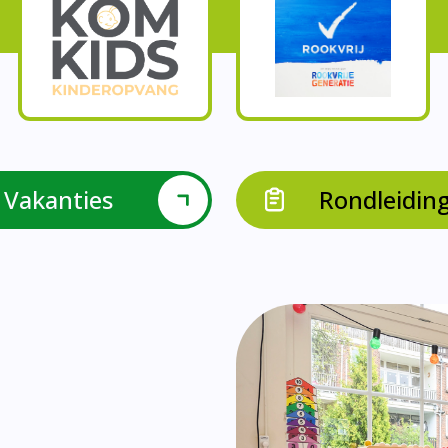
Onze parels
l krijgen leerlingen met een verrijkend aanbod Leve
en leerkrachten samen in leerteams op het gebied 
bieden we in groep 8 het project ondernemen met b
Op onze school vieren we samen.
leraarondersteuners met leerlingen met een specif
Op onze school is er een duidelijke zorgstructuu