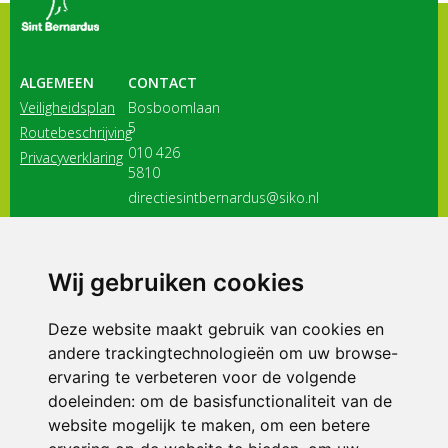
ALGEMEEN
CONTACT
Veiligheidsplan
Bosboomlaan
5
Routebeschrijving
010 426
Privacyverklaring
5810
directiesintbernardus@siko.nl
3116 JB
Schiedam
Wij gebruiken cookies
ONDERDEEL VAN
Deze website maakt gebruik van cookies en
andere trackingtechnologieën om uw browse-
ervaring te verbeteren voor de volgende
doeleinden:
om de basisfunctionaliteit van de
website mogelijk te maken
,
om een betere