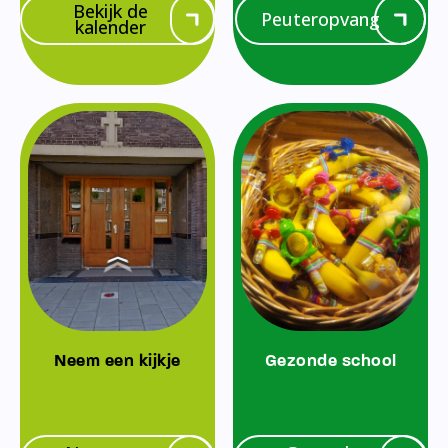
Bekijk de
Peuteropvang
kalender
Neem een kijkje
Gezonde school