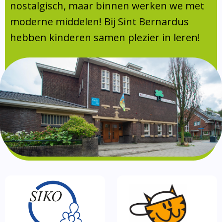
Absentie
nostalgisch, maar binnen werken we met
schoolondersteuningsprofiel
moderne middelen! Bij Sint Bernardus
Vakanties
hebben kinderen samen plezier in leren!
Aanmelden
Schoolgids
Gezonde school
Kinderopvang
BSO
Routebeschrijving
Privacy