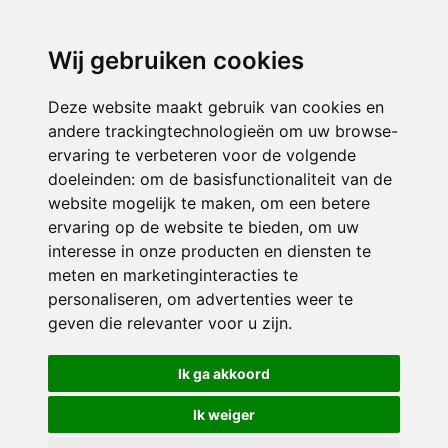
3116 JB
Schiedam
Wij gebruiken cookies
ONDERDEEL VAN
Deze website maakt gebruik van cookies en
andere trackingtechnologieën om uw browse-
ervaring te verbeteren voor de volgende
doeleinden:
om de basisfunctionaliteit van de
website mogelijk te maken
,
om een betere
ervaring op de website te bieden
,
om uw
interesse in onze producten en diensten te
© 2026 Sint Bernardus | Alle rechten voorbehouden
meten en marketinginteracties te
personaliseren
,
om advertenties weer te
Privacy policy
|
Disclaimer
|
Klachtenregeling
|
RSIN en Anbi
|
Cookie
geven die relevanter voor u zijn
.
voorkeuren
Crealisatie
The MindOffice
Ik ga akkoord
Ik weiger