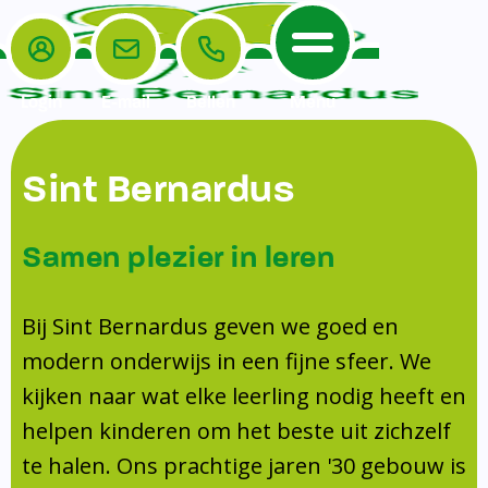
Login
E-mail
Bellen
Menu
De School
Ouders
Sint Bernardus
Home
Leerlingenzorg
De School
Missie en visie
Voorschoolse en naschoolse opvang
Samen plezier in leren
Het Team
Veiligheidsplan
TussenSchoolse Opvang (TSO)
Kanjertraining
Ouders
Onderwijs
Ouderraad (OR)
Bij Sint Bernardus geven we goed en
Doorstroomtoets
Contact
modern onderwijs in een fijne sfeer. We
Leerlingenraad
Medezeggenschapsraad (MR)
Jeugdprofessional op school
kijken naar wat elke leerling nodig heeft en
Leerlingenzorg
Formulieren
Centrum Jeugd en Gezin
helpen kinderen om het beste uit zichzelf
Schooltijden
Klachtenregeling
Schoollogopedie
te halen. Ons prachtige jaren '30 gebouw is