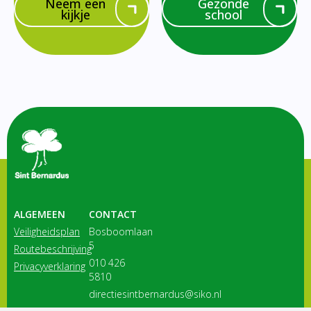
Neem een
Gezonde
kijkje
school
ALGEMEEN
CONTACT
Veiligheidsplan
Bosboomlaan
5
Routebeschrijving
010 426
Privacyverklaring
5810
directiesintbernardus@siko.nl