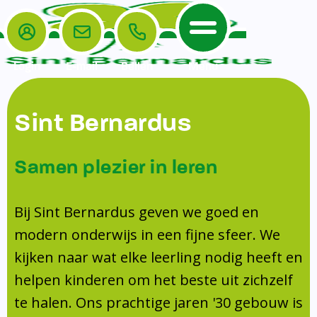
Login
E-mail
Bellen
Menu
De School
Ouders
Sint Bernardus
Home
Leerlingenzorg
De School
Missie en visie
Voorschoolse en naschoolse opvang
Samen plezier in leren
Het Team
Veiligheidsplan
TussenSchoolse Opvang (TSO)
Kanjertraining
Ouders
Onderwijs
Ouderraad (OR)
Bij Sint Bernardus geven we goed en
Doorstroomtoets
Contact
modern onderwijs in een fijne sfeer. We
Leerlingenraad
Medezeggenschapsraad (MR)
Jeugdprofessional op school
kijken naar wat elke leerling nodig heeft en
Leerlingenzorg
Formulieren
Centrum Jeugd en Gezin
helpen kinderen om het beste uit zichzelf
Schooltijden
Klachtenregeling
Schoollogopedie
te halen. Ons prachtige jaren '30 gebouw is