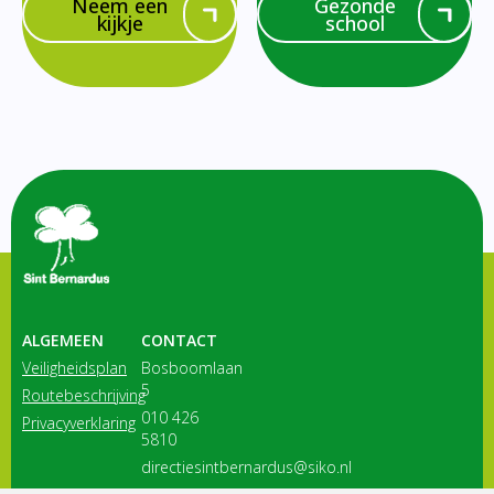
Neem een
Gezonde
kijkje
school
ALGEMEEN
CONTACT
Veiligheidsplan
Bosboomlaan
5
Routebeschrijving
010 426
Privacyverklaring
5810
directiesintbernardus@siko.nl