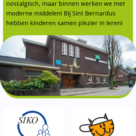
Absentie
nostalgisch, maar binnen werken we met
schoolondersteuningsprofiel
moderne middelen! Bij Sint Bernardus
Vakanties
hebben kinderen samen plezier in leren!
Aanmelden
Schoolgids
Gezonde school
Kinderopvang
BSO
Routebeschrijving
Privacy