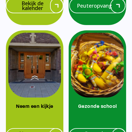
Bekijk de
Peuteropvang
kalender
Neem een kijkje
Gezonde school