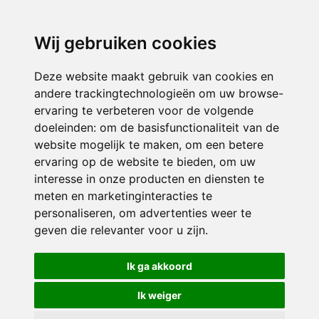
3116 JB
Schiedam
Wij gebruiken cookies
ONDERDEEL VAN
Deze website maakt gebruik van cookies en
andere trackingtechnologieën om uw browse-
ervaring te verbeteren voor de volgende
doeleinden:
om de basisfunctionaliteit van de
website mogelijk te maken
,
om een betere
ervaring op de website te bieden
,
om uw
interesse in onze producten en diensten te
© 2026 Sint Bernardus | Alle rechten voorbehouden
meten en marketinginteracties te
personaliseren
,
om advertenties weer te
Privacy policy
|
Disclaimer
|
Klachtenregeling
|
RSIN en Anbi
|
Cookie
geven die relevanter voor u zijn
.
voorkeuren
Crealisatie
The MindOffice
Ik ga akkoord
Ik weiger