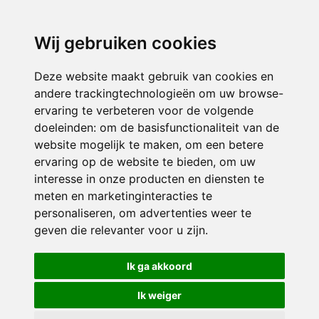
3116 JB
Schiedam
Wij gebruiken cookies
ONDERDEEL VAN
Deze website maakt gebruik van cookies en
andere trackingtechnologieën om uw browse-
ervaring te verbeteren voor de volgende
doeleinden:
om de basisfunctionaliteit van de
website mogelijk te maken
,
om een betere
ervaring op de website te bieden
,
om uw
interesse in onze producten en diensten te
© 2026 Sint Bernardus | Alle rechten voorbehouden
meten en marketinginteracties te
personaliseren
,
om advertenties weer te
Privacy policy
|
Disclaimer
|
Klachtenregeling
|
RSIN en Anbi
|
Cookie
geven die relevanter voor u zijn
.
voorkeuren
Crealisatie
The MindOffice
Ik ga akkoord
Ik weiger