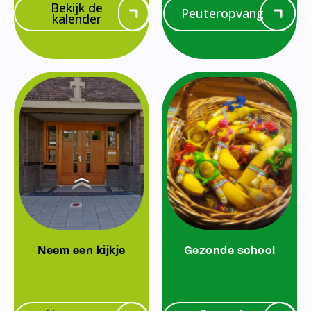
Bekijk de
Peuteropvang
kalender
Neem een kijkje
Gezonde school