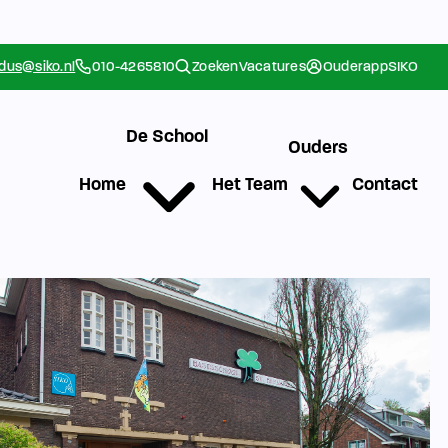
rdus@siko.nl
010-4265810
Zoeken
Vacatures
Ouderapp
SIKO
De School
Ouders
Home
Het Team
Contact
g
Werken bij SIKO