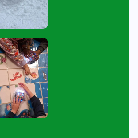
45 tot 10:15 uur.
tuur een e-mail aan
angelavita@siko.nl