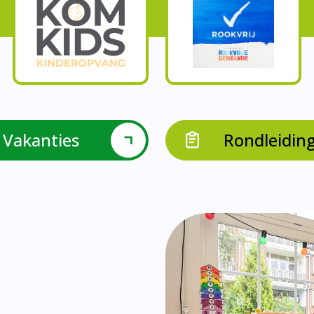
Onze parels
l krijgen leerlingen met een verrijkend aanbod Leve
en leerkrachten samen in leerteams op het gebied 
bieden we in groep 8 het project ondernemen met b
Op onze school vieren we samen.
leraarondersteuners met leerlingen met een specif
Op onze school is er een duidelijke zorgstructuu