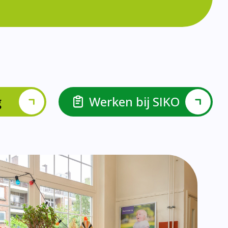
lspel en Levelwerk.
van de basisvaardigheden.
ehulp van scrum aan.
ieke ondersteuningsbehoefte.
r.