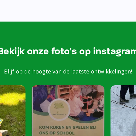
Bezoek onze Instagram
Kom k
spele
scho
Peuters van 2 to
harte welkom op