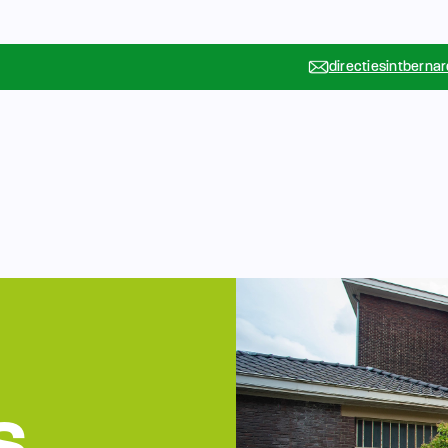
directiesintberna
Vakanties
Rondleidin
….