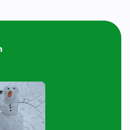
ijken en
n bij ons op
ol
t 4 jaar en hun ouder/verzorger zijn van
 de kijk- en speelochtend op woensdag 10