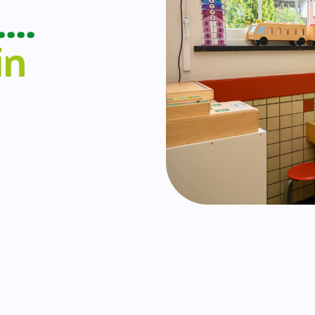
….
in