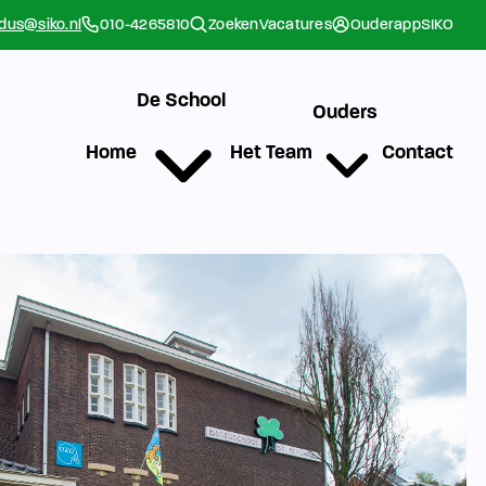
rdus@siko.nl
010-4265810
Zoeken
Vacatures
Ouderapp
SIKO
De School
Ouders
Home
Het Team
Contact