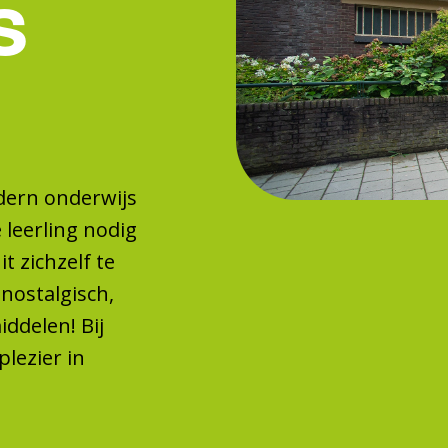
s
dern onderwijs
e leerling nodig
t zichzelf te
 nostalgisch,
delen! Bij
lezier in