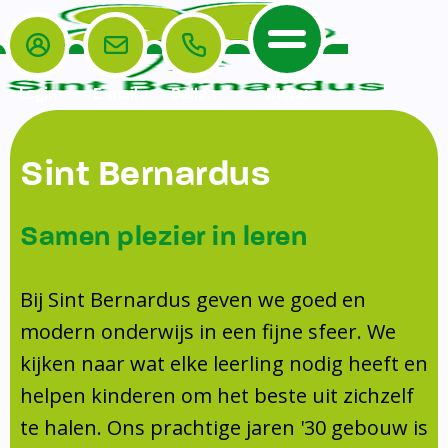
Login
E-mail
Bellen
Menu
De School
Ouders
Sint Bernardus
Home
Leerlingenzorg
De School
Missie en visie
Voorschoolse en naschoolse opvang
Samen plezier in leren
Het Team
Veiligheidsplan
Tussenschoolse opvang
Kanjertraining
Ouders
Onderwijs
Activiteitencommissie (AC)
Bij Sint Bernardus geven we goed en
Doorstroomtoets
Contact
modern onderwijs in een fijne sfeer. We
Leerlingenraad
Medezeggenschapsraad (MR)
Jeugdprofessional op school
kijken naar wat elke leerling nodig heeft en
Leerlingenzorg
Formulieren
Centrum Jeugd en Gezin
helpen kinderen om het beste uit zichzelf
Schooltijden
Klachtenregeling
Schoollogopedie
te halen. Ons prachtige jaren '30 gebouw is