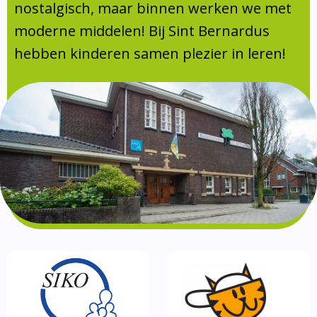
Absentie
nostalgisch, maar binnen werken we met
schoolondersteuningsprofiel
moderne middelen! Bij Sint Bernardus
Vakanties
hebben kinderen samen plezier in leren!
Aanmelden
Schoolgids
Gezonde school
Kinderopvang
BSO
Routebeschrijving
Privacy