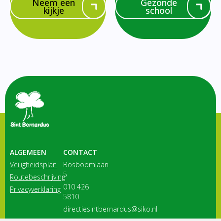
Neem een
Gezonde
kijkje
school
ALGEMEEN
CONTACT
Veiligheidsplan
Bosboomlaan
5
Routebeschrijving
010 426
Privacyverklaring
5810
directiesintbernardus@siko.nl