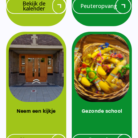
Bekijk de
Peuteropvang
kalender
Neem een kijkje
Gezonde school