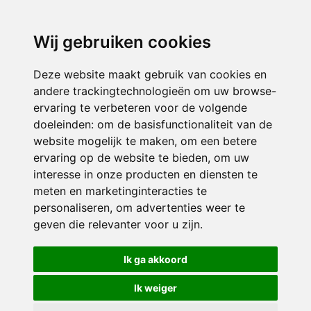
3116 JB
Schiedam
Wij gebruiken cookies
ONDERDEEL VAN
Deze website maakt gebruik van cookies en
andere trackingtechnologieën om uw browse-
ervaring te verbeteren voor de volgende
doeleinden:
om de basisfunctionaliteit van de
website mogelijk te maken
,
om een betere
ervaring op de website te bieden
,
om uw
interesse in onze producten en diensten te
© 2026 Sint Bernardus | Alle rechten voorbehouden
meten en marketinginteracties te
personaliseren
,
om advertenties weer te
Privacy policy
|
Disclaimer
|
Klachtenregeling
|
RSIN en Anbi
|
Cookie
geven die relevanter voor u zijn
.
voorkeuren
Crealisatie
The MindOffice
Ik ga akkoord
Ik weiger