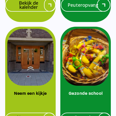
Bekijk de
Peuteropvang
kalender
Neem een kijkje
Gezonde school