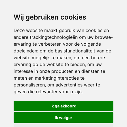
3116 JB
Schiedam
Wij gebruiken cookies
ONDERDEEL VAN
Deze website maakt gebruik van cookies en
andere trackingtechnologieën om uw browse-
ervaring te verbeteren voor de volgende
doeleinden:
om de basisfunctionaliteit van de
website mogelijk te maken
,
om een betere
ervaring op de website te bieden
,
om uw
interesse in onze producten en diensten te
© 2026 Sint Bernardus | Alle rechten voorbehouden
meten en marketinginteracties te
personaliseren
,
om advertenties weer te
Privacy policy
|
Disclaimer
|
Klachtenregeling
|
RSIN en Anbi
|
Cookie
geven die relevanter voor u zijn
.
voorkeuren
Crealisatie
The MindOffice
Ik ga akkoord
Ik weiger