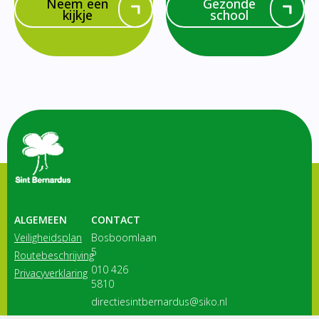
Neem een
Gezonde
kijkje
school
ALGEMEEN
CONTACT
Veiligheidsplan
Bosboomlaan
5
Routebeschrijving
010 426
Privacyverklaring
5810
directiesintbernardus@siko.nl