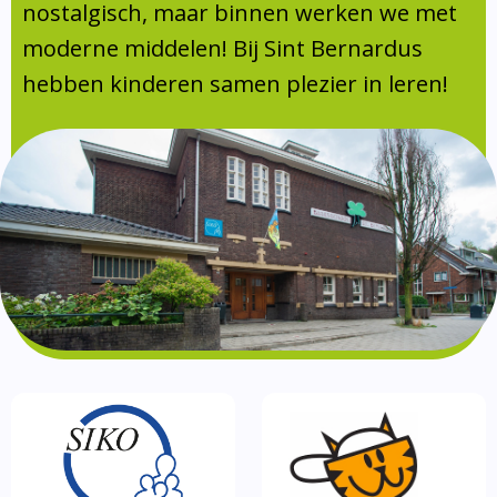
Absentie
nostalgisch, maar binnen werken we met
schoolondersteuningsprofiel
moderne middelen! Bij Sint Bernardus
Vakanties
hebben kinderen samen plezier in leren!
Aanmelden
Schoolgids
Gezonde school
Kinderopvang
BSO
Routebeschrijving
Privacy