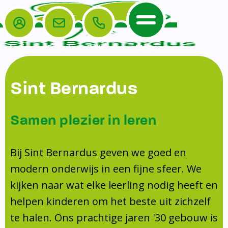
Login
E-mail
Bellen
Menu
De School
Ouders
Sint Bernardus
Home
Leerlingenzorg
De School
Missie en visie
Voorschoolse en naschoolse opvang
Samen plezier in leren
Het Team
Veiligheidsplan
Tussenschoolse opvang
Kanjertraining
Ouders
Onderwijs
Activiteitencommissie (AC)
Bij Sint Bernardus geven we goed en
Doorstroomtoets
Contact
modern onderwijs in een fijne sfeer. We
Leerlingenraad
Medezeggenschapsraad (MR)
Jeugdprofessional op school
kijken naar wat elke leerling nodig heeft en
Leerlingenzorg
Formulieren
Centrum Jeugd en Gezin
helpen kinderen om het beste uit zichzelf
Schooltijden
Klachtenregeling
Schoollogopedie
te halen. Ons prachtige jaren '30 gebouw is