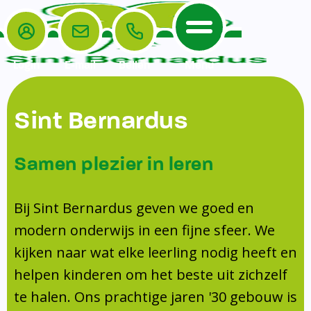
Login
E-mail
Bellen
Menu
De School
Ouders
Sint Bernardus
Home
Leerlingenzorg
De School
Missie en visie
Voorschoolse en naschoolse opvang
Samen plezier in leren
Het Team
Veiligheidsplan
TussenSchoolse Opvang (TSO)
Kanjertraining
Ouders
Onderwijs
Ouderraad (OR)
Bij Sint Bernardus geven we goed en
Doorstroomtoets
Contact
modern onderwijs in een fijne sfeer. We
Leerlingenraad
Medezeggenschapsraad (MR)
Jeugdprofessional op school
kijken naar wat elke leerling nodig heeft en
Leerlingenzorg
Formulieren
Centrum Jeugd en Gezin
helpen kinderen om het beste uit zichzelf
Schooltijden
Klachtenregeling
Schoollogopedie
te halen. Ons prachtige jaren '30 gebouw is