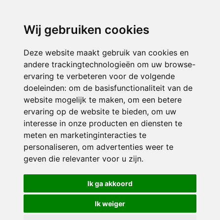
3116 JB
Schiedam
Wij gebruiken cookies
ONDERDEEL VAN
Deze website maakt gebruik van cookies en
andere trackingtechnologieën om uw browse-
ervaring te verbeteren voor de volgende
doeleinden:
om de basisfunctionaliteit van de
website mogelijk te maken
,
om een betere
ervaring op de website te bieden
,
om uw
interesse in onze producten en diensten te
© 2026 Sint Bernardus | Alle rechten voorbehouden
meten en marketinginteracties te
personaliseren
,
om advertenties weer te
Privacy policy
|
Disclaimer
|
Klachtenregeling
|
RSIN en Anbi
|
Cookie
geven die relevanter voor u zijn
.
voorkeuren
Crealisatie
The MindOffice
Ik ga akkoord
Ik weiger