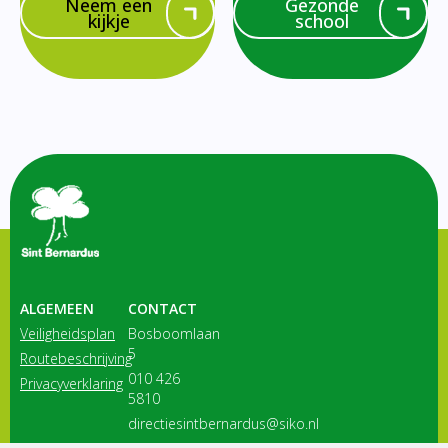
Neem een
Gezonde
kijkje
school
ALGEMEEN
CONTACT
Veiligheidsplan
Bosboomlaan
5
Routebeschrijving
010 426
Privacyverklaring
5810
directiesintbernardus@siko.nl