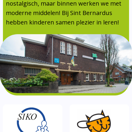
Absentie
nostalgisch, maar binnen werken we met
schoolondersteuningsprofiel
moderne middelen! Bij Sint Bernardus
Vakanties
hebben kinderen samen plezier in leren!
Aanmelden
Schoolgids
Gezonde school
Kinderopvang
BSO
Routebeschrijving
Privacy