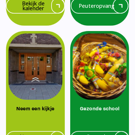
Bekijk de
Peuteropvang
kalender
Neem een kijkje
Gezonde school