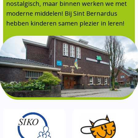
Absentie
nostalgisch, maar binnen werken we met
schoolondersteuningsprofiel
moderne middelen! Bij Sint Bernardus
Vakanties
hebben kinderen samen plezier in leren!
Aanmelden
Schoolgids
Gezonde school
Kinderopvang
BSO
Routebeschrijving
Privacy