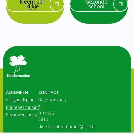
Neem een
Gezonde
kijkje
school
ALGEMEEN
CONTACT
Veiligheidsplan
Bosboomlaan
5
Routebeschrijving
010 426
Privacyverklaring
5810
directiesintbernardus@siko.nl