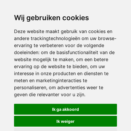
3116 JB
Schiedam
Wij gebruiken cookies
ONDERDEEL VAN
Deze website maakt gebruik van cookies en
andere trackingtechnologieën om uw browse-
ervaring te verbeteren voor de volgende
doeleinden:
om de basisfunctionaliteit van de
website mogelijk te maken
,
om een betere
ervaring op de website te bieden
,
om uw
interesse in onze producten en diensten te
© 2026 Sint Bernardus | Alle rechten voorbehouden
meten en marketinginteracties te
personaliseren
,
om advertenties weer te
Privacy policy
|
Disclaimer
|
Klachtenregeling
|
RSIN en Anbi
|
Cookie
geven die relevanter voor u zijn
.
voorkeuren
Crealisatie
The MindOffice
Ik ga akkoord
Ik weiger