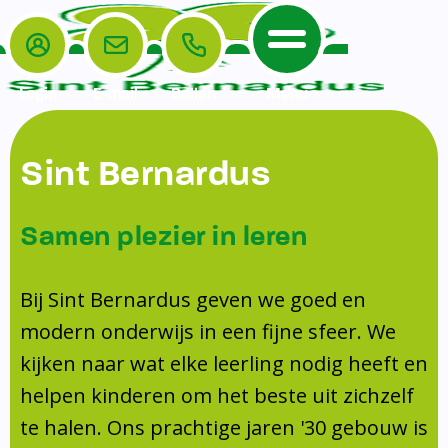
Login
E-mail
Bellen
Menu
De School
Ouders
Sint Bernardus
Home
Leerlingenzorg
De School
Missie en visie
Voorschoolse en naschoolse opvang
Samen plezier in leren
Het Team
Veiligheidsplan
TussenSchoolse Opvang (TSO)
Kanjertraining
Ouders
Onderwijs
Ouderraad (OR)
Bij Sint Bernardus geven we goed en
Doorstroomtoets
Contact
modern onderwijs in een fijne sfeer. We
Leerlingenraad
Medezeggenschapsraad (MR)
Jeugdprofessional op school
kijken naar wat elke leerling nodig heeft en
Leerlingenzorg
Formulieren
Centrum Jeugd en Gezin
helpen kinderen om het beste uit zichzelf
Schooltijden
Klachtenregeling
Schoollogopedie
te halen. Ons prachtige jaren '30 gebouw is