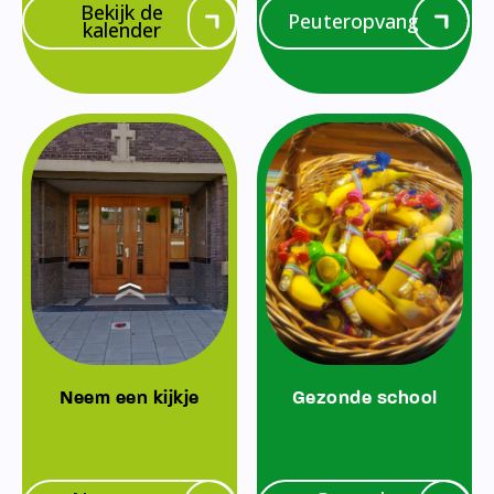
Bekijk de
Peuteropvang
kalender
Neem een kijkje
Gezonde school